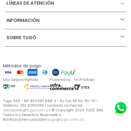
LÍNEAS DE ATENCIÓN
INFORMACIÓN
+
Ofertas vigentes
SOBRE TUGÓ
+
Protección al consumidor (SIC)
Términos, condiciones y restricciones para productos 
en Marketplace.
Blog
Pago con Addi, términos y condiciones.
Test de estilos
Política de tratamiento de datos personales de Tugó 
¿Quieres vender en Tugó?
S.A.S
Métodos de pago
Términos, condiciones y restricciones Tugó S.A.S
Instructivo cuidado de muebles
Sé parte de Tugó
¿Quiénes somos?
Servicio al cliente
Preguntas frecuentes
Tugo SAS - Nit. 830.087.848-3 - Av Cra 68 No. 80-76 -
Teléfono: 333 6255555 | contacto comercial:
ventasweb@tugo.com.co
© Copyright 2024 TUGÓ SAS.
Todos los Derechos Reservados.
Notificaciones judiciales
tugo@tugo.com.co