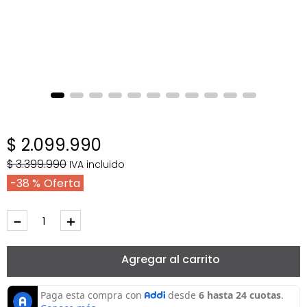
$
2
.
099
.
990
$
3
.
399
.
990
IVA incluido
38 %
－
＋
Agregar al carrito