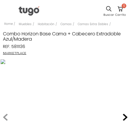
0
Sillas
Muebles
Habitación
Camas
Camas Extra Dobles
Comedor
Combo Horizon Base Cama + Cabecero Extradoble
Azul/Madera
Escritorio
REF
:
5811136
Silla
MARKETPLACE
Sofa
Cuadros
Poltrona
Cama
Mesa Centro
Mesa Noche