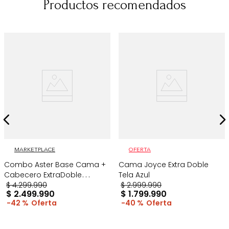
Productos recomendados
MARKETPLACE
OFERTA
Combo Aster Base Cama +
Cama Joyce Extra Doble
Cabecero ExtraDoble
Tela Azul
Taupe/Madera
$
4
.
299
.
990
$
2
.
999
.
990
$
2
.
499
.
990
$
1
.
799
.
990
42 %
40 %