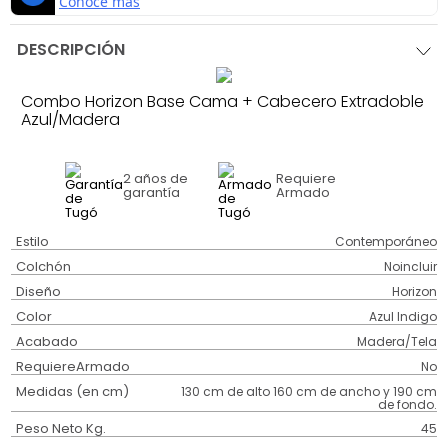
DESCRIPCIÓN
Combo Horizon Base Cama + Cabecero Extradoble
Azul/Madera
2 años
de
Requiere
garantía
Armado
Estilo
Contemporáneo
Colchón
Noincluir
Diseño
Horizon
Color
Azul Indigo
Acabado
Madera/Tela
RequiereArmado
No
Medidas (en cm)
130 cm de alto 160 cm de ancho y 190 cm
de fondo.
Peso Neto Kg.
45