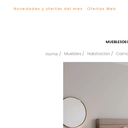
Novedades y ofertas del mes
Ofertas We
TÉRMINOS MÁS BUSCADOS
1
.
Sillas
2
.
Comedor
3
.
Silla
MUEB
4
.
Escritorio
Muebles
Habitación
5
.
Sofa
6
.
Cuadros
7
.
Poltrona
8
.
Cama
9
.
Mesa Centro
10
.
Mesa Noche