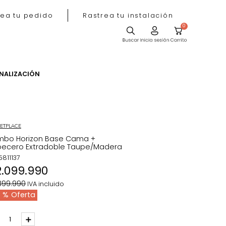
Rastrea tu pedido
Rastrea tu instala
ACIÓN
PERSONALIZACIÓN
MARKETPLACE
Combo Horizon Base Cama +
Cabecero Extradoble Taupe/Madera
REF
:
5811137
$
2
.
099
.
990
$
3
.
399
.
990
IVA incluido
38 %