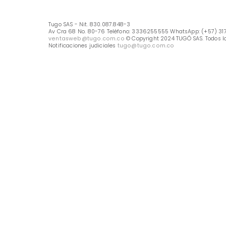
Línea Nacional -333 6255555
Whastapp: (+57) 317 426 7836
UBICA TU TIENDA
Selecciona tu tienda
Métodos de pago
Tugo SAS - Nit. 830.087.848-3
Av Cra 68 No. 80-76 Teléfono: 3336255555 WhatsApp: (
ventasweb@tugo.com.co
© Copyright 2024 TUGÓ SAS.