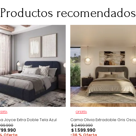
Después de su c
para verificació
CM
No Incluye
No incluye adorn
imágenes son so
producto.
Productos recomen