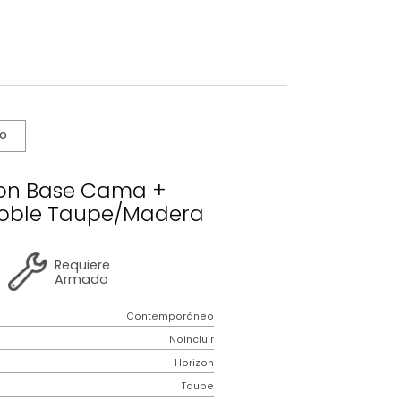
s De Cuidado
o Horizon Base Cama +
 Extradoble Taupe/Madera
2 años
de
Requiere
garantía
Armado