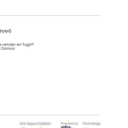
mis datos personales.
nstruímos tu proyecto de:
 auditorios, salas de espera.
SOBRE TUGÓ