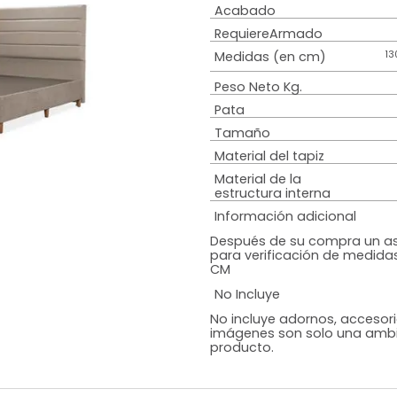
Estilo
Colchón
Diseño
Color
Acabado
RequiereArmad
Medidas (en c
Peso Neto Kg.
Pata
Tamaño
Material del tap
Material de la
estructura inte
Información adi