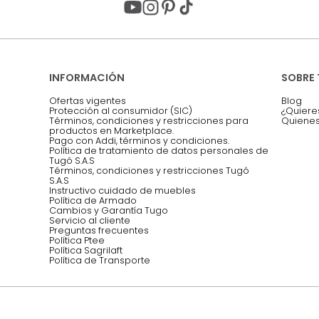
Acepto, Autorizo el Tratamiento de 
ión sobre ofertas
Asesoramos y co
EMPIEZA TU PROYECTO
oficina, comidas,
Síguenos @mueblestugo
INFORMACIÓN