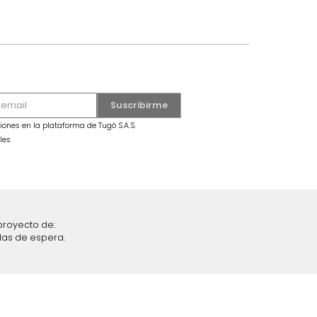
Cama Dennis Extra Doble Mdf/Tela
Nogal/Gris
oble Gris Oscuro
$
2
.
699
.
990
iciones y restricciones en la plataforma de Tugó S.A.S.