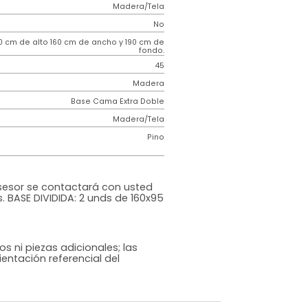
Contemporáneo
Noincluir
Horizon
Taupe
Madera/Tela
o
No
m)
130 cm de alto 160 cm de ancho y 190 cm de
fondo.
45
Madera
Base Cama Extra Doble
iz
Madera/Tela
Pino
rna
cional