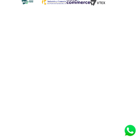
Blog
¿Quieres vender en Tugó?
Quienes Somos
de 