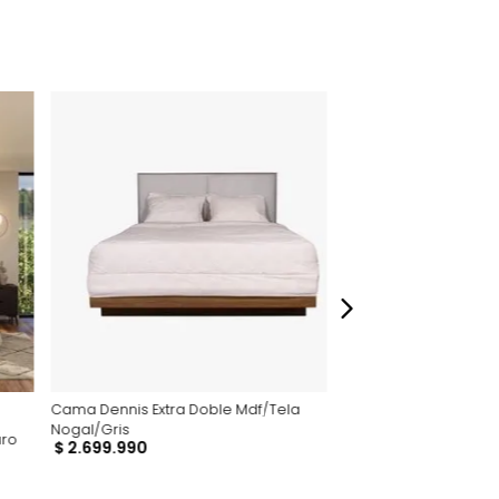
ompra un asesor se contactará con usted
n de medidas. BASE DIVIDIDA: 2 unds de 160x95
os, accesorios ni piezas adicionales; las
lo una ambientación referencial del
dados