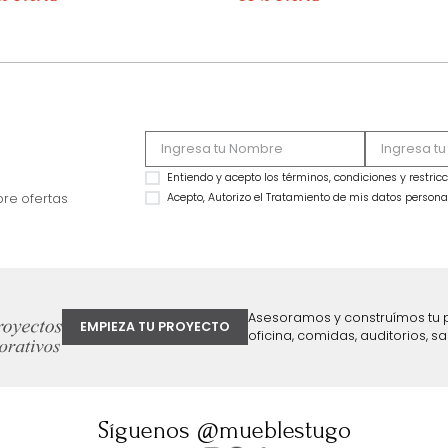
OFERTA
OFERTA
Cama Joyce Extra Doble Tela Azul
Cama Olivia Extrad
$
2
.
999
.
990
$
2
.
499
.
990
$
1
.
799
.
990
$
1
.
599
.
990
40 %
36 %
ter
Entiendo y acepto los términos, cond