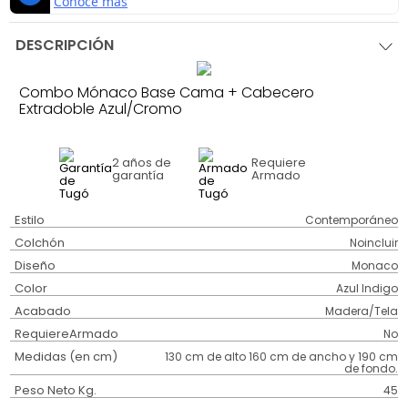
DESCRIPCIÓN
Combo Mónaco Base Cama + Cabecero
Extradoble Azul/Cromo
2 años
de
Requiere
garantía
Armado
Estilo
Contemporáneo
Colchón
Noincluir
Diseño
Monaco
Color
Azul Indigo
Acabado
Madera/Tela
RequiereArmado
No
Medidas (en cm)
130 cm de alto 160 cm de ancho y 190 cm
de fondo.
Peso Neto Kg.
45