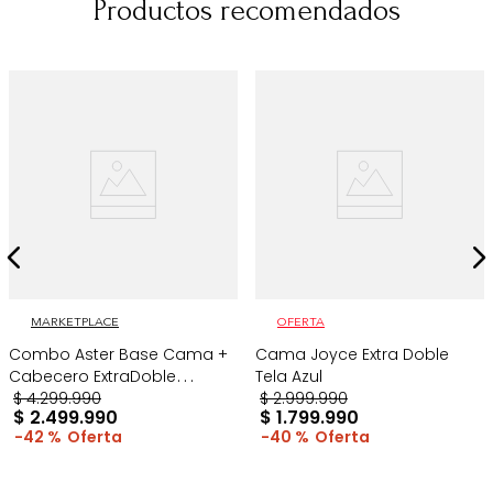
Productos recomendados
MARKETPLACE
OFERTA
Combo Aster Base Cama +
Cama Joyce Extra Doble
Cabecero ExtraDoble
Tela Azul
Taupe/Madera
$
4
.
299
.
990
$
2
.
999
.
990
$
2
.
499
.
990
$
1
.
799
.
990
42 %
40 %