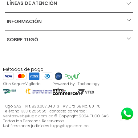
LÍNEAS DE ATENCIÓN
INFORMACIÓN
+
Ofertas vigentes
SOBRE TUGÓ
+
Protección al consumidor (SIC)
Términos, condiciones y restricciones para productos 
en Marketplace.
Blog
Pago con Addi, términos y condiciones.
Test de estilos
Política de tratamiento de datos personales de Tugó 
¿Quieres vender en Tugó?
S.A.S
Métodos de pago
Términos, condiciones y restricciones Tugó S.A.S
Instructivo cuidado de muebles
Sé parte de Tugó
¿Quiénes somos?
Servicio al cliente
Preguntas frecuentes
Tugo SAS - Nit. 830.087.848-3 - Av Cra 68 No. 80-76 -
Teléfono: 333 6255555 | contacto comercial:
ventasweb@tugo.com.co
© Copyright 2024 TUGÓ SAS.
Todos los Derechos Reservados.
Notificaciones judiciales
tugo@tugo.com.co