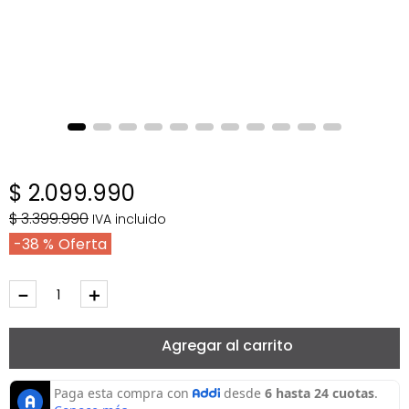
$
2
.
099
.
990
$
3
.
399
.
990
IVA incluido
38 %
－
＋
Agregar al carrito