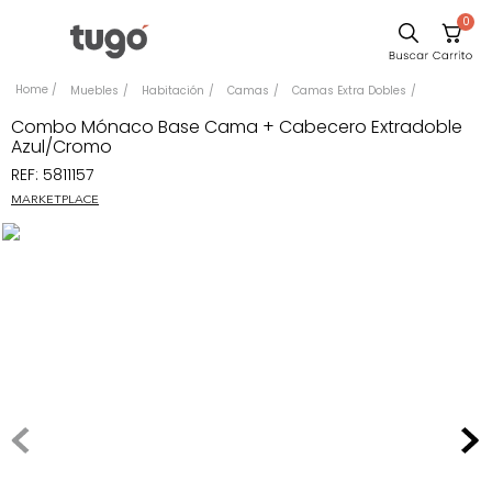
0
Sillas
Muebles
Habitación
Camas
Camas Extra Dobles
Comedor
Combo Mónaco Base Cama + Cabecero Extradoble
Azul/Cromo
Escritorio
REF
:
5811157
Silla
MARKETPLACE
Sofa
Cuadros
Poltrona
Cama
Mesa Centro
Mesa Noche