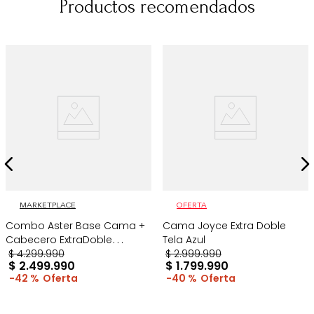
Productos recomendados
MARKETPLACE
OFERTA
Combo Aster Base Cama +
Cama Joyce Extra Doble
Cabecero ExtraDoble
Tela Azul
Taupe/Madera
$
4
.
299
.
990
$
2
.
999
.
990
$
2
.
499
.
990
$
1
.
799
.
990
42 %
40 %