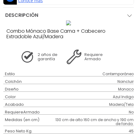
DESCRIPCIÓN
Combo Mónaco Base Cama + Cabecero
Extradoble Azul/Madera
2 años
de
Requiere
garantía
Armado
Estilo
Contemporáneo
Colchón
Noincluir
Diseño
Monaco
Color
Azul Indigo
Acabado
Madera/Tela
RequiereArmado
No
Medidas (en cm)
130 cm de alto 160 cm de ancho y 190 cm
de fondo.
Peso Neto Kg.
45