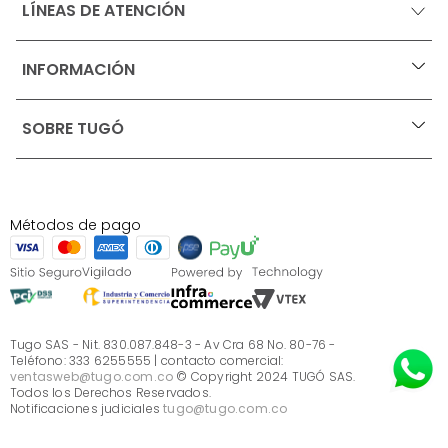
LÍNEAS DE ATENCIÓN
INFORMACIÓN
+
Ofertas vigentes
SOBRE TUGÓ
+
Protección al consumidor (SIC)
Términos, condiciones y restricciones para productos 
en Marketplace.
Blog
Pago con Addi, términos y condiciones.
Test de estilos
Política de tratamiento de datos personales de Tugó 
¿Quieres vender en Tugó?
S.A.S
Métodos de pago
Términos, condiciones y restricciones Tugó S.A.S
Instructivo cuidado de muebles
Sé parte de Tugó
¿Quiénes somos?
Servicio al cliente
Preguntas frecuentes
Tugo SAS - Nit. 830.087.848-3 - Av Cra 68 No. 80-76 -
Teléfono: 333 6255555 | contacto comercial:
ventasweb@tugo.com.co
© Copyright 2024 TUGÓ SAS.
Todos los Derechos Reservados.
Notificaciones judiciales
tugo@tugo.com.co