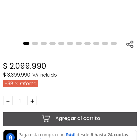
$
2
.
099
.
990
$
3
.
399
.
990
IVA incluido
38 %
－
＋
Agregar al carrito