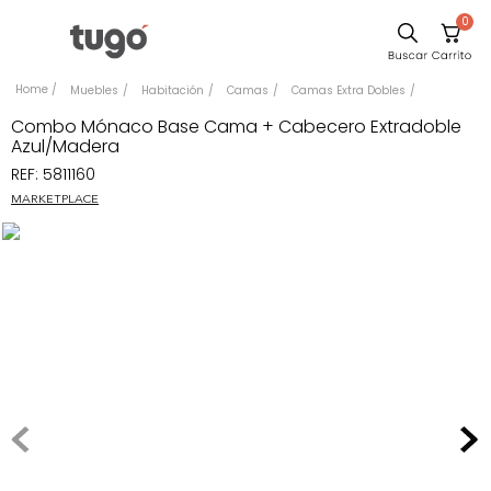
0
Sillas
Muebles
Habitación
Camas
Camas Extra Dobles
Comedor
Combo Mónaco Base Cama + Cabecero Extradoble
Azul/Madera
Escritorio
REF
:
5811160
Silla
MARKETPLACE
Sofa
Cuadros
Poltrona
Cama
Mesa Centro
Mesa Noche