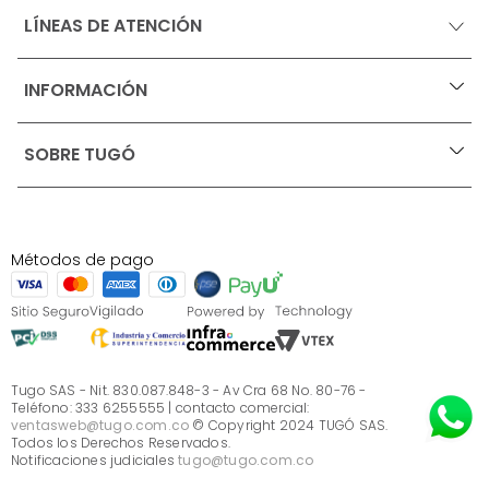
LÍNEAS DE ATENCIÓN
INFORMACIÓN
+
Ofertas vigentes
SOBRE TUGÓ
+
Protección al consumidor (SIC)
Términos, condiciones y restricciones para productos 
en Marketplace.
Blog
Pago con Addi, términos y condiciones.
Test de estilos
Política de tratamiento de datos personales de Tugó 
¿Quieres vender en Tugó?
S.A.S
Métodos de pago
Términos, condiciones y restricciones Tugó S.A.S
Instructivo cuidado de muebles
Sé parte de Tugó
¿Quiénes somos?
Servicio al cliente
Preguntas frecuentes
Tugo SAS - Nit. 830.087.848-3 - Av Cra 68 No. 80-76 -
Teléfono: 333 6255555 | contacto comercial:
ventasweb@tugo.com.co
© Copyright 2024 TUGÓ SAS.
Todos los Derechos Reservados.
Notificaciones judiciales
tugo@tugo.com.co