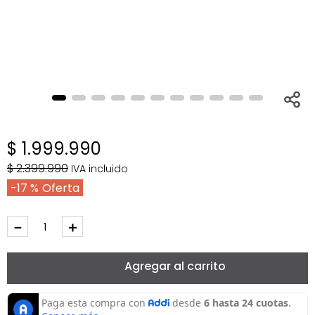
$
1
.
999
.
990
$
2
.
399
.
990
IVA incluido
17 %
－
＋
Agregar al carrito