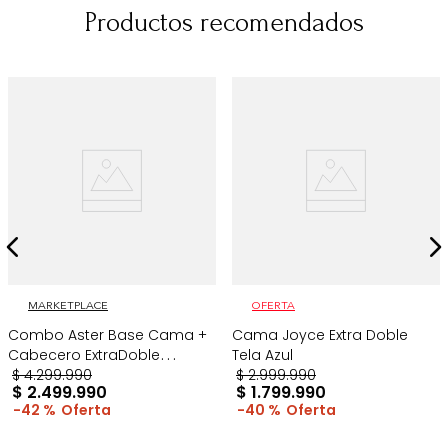
Productos recomendados
MARKETPLACE
OFERTA
Combo Aster Base Cama +
Cama Joyce Extra Doble
Cabecero ExtraDoble
Tela Azul
Taupe/Madera
$
4
.
299
.
990
$
2
.
999
.
990
$
2
.
499
.
990
$
1
.
799
.
990
42 %
40 %