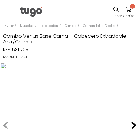
0
Sillas
Muebles
Habitación
Camas
Camas Extra Dobles
Comedor
Combo Venus Base Cama + Cabecero Extradoble
Azul/Cromo
Escritorio
REF
:
5811205
Silla
MARKETPLACE
Sofa
Cuadros
Poltrona
Cama
Mesa Centro
Mesa Noche