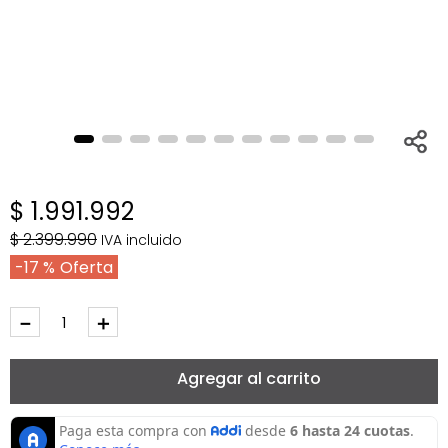
$
1
.
991
.
992
$
2
.
399
.
990
IVA incluido
17 %
－
＋
Agregar al carrito