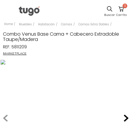
0
Comedor
Muebles
Habitación
Camas
Camas Extra Dobles
Sillas
Combo Venus Base Cama + Cabecero Extradoble
Taupe/Madera
Escritorio
REF
:
5811209
Silla
MARKETPLACE
Sofa
Poltrona
Cuadros
Cama
Mesa Centro
Mesa Noche