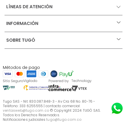
LÍNEAS DE ATENCIÓN
INFORMACIÓN
+
Ofertas vigentes
SOBRE TUGÓ
+
Protección al consumidor (SIC)
Términos, condiciones y restricciones para productos 
en Marketplace.
Blog
Pago con Addi, términos y condiciones.
Test de estilos
Política de tratamiento de datos personales de Tugó 
¿Quieres vender en Tugó?
S.A.S
Métodos de pago
Términos, condiciones y restricciones Tugó S.A.S
Instructivo cuidado de muebles
Sé parte de Tugó
¿Quiénes somos?
Servicio al cliente
Preguntas frecuentes
Tugo SAS - Nit. 830.087.848-3 - Av Cra 68 No. 80-76 -
Teléfono: 333 6255555 | contacto comercial:
ventasweb@tugo.com.co
© Copyright 2024 TUGÓ SAS.
Todos los Derechos Reservados.
Notificaciones judiciales
tugo@tugo.com.co