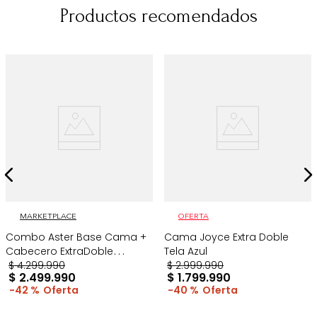
Productos recomendados
MARKETPLACE
OFERTA
Combo Aster Base Cama +
Cama Joyce Extra Doble
Cabecero ExtraDoble
Tela Azul
Taupe/Madera
$
4
.
299
.
990
$
2
.
999
.
990
$
2
.
499
.
990
$
1
.
799
.
990
42 %
40 %