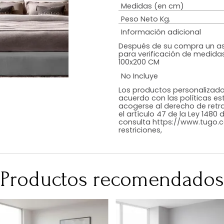
Estilo
Color
Acabado
RequiereArmad
Medidas (en c
Peso Neto Kg.
Información adi
Después de su c
para verificació
100x200 CM
No Incluye
Los productos p
acuerdo con las 
acogerse al der
el artículo 47 de
consulta https:
restriciones,