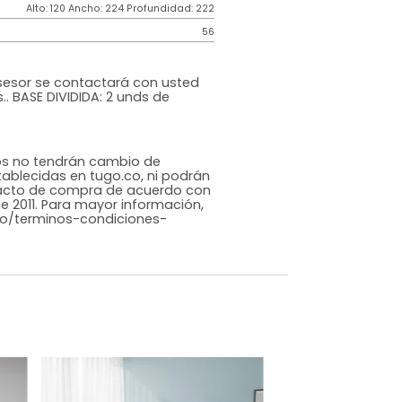
Contemporáneo
Gris
Terciopelo
o
Si
m)
Alto: 120 Ancho: 224 Profundidad: 222
56
cional
ompra un asesor se contactará con usted
n de medidas.. BASE DIVIDIDA: 2 unds de
ersonalizados no tendrán cambio de
políticas establecidas en tugo.co, ni podrán
echo de retracto de compra de acuerdo con
 la Ley 1480 de 2011. Para mayor información,
//www.tugo.co/terminos-condiciones-