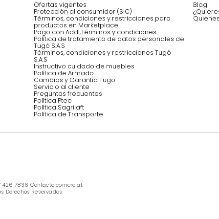
Asesoramos y co
EMPIEZA TU PROYECTO
oficina, comidas,
Síguenos @mueblestugo
INFORMACIÓN
Ofertas vigentes
Protección al consumidor (SIC)
Términos, condiciones y restricciones para 
productos en Marketplace.
Pago con Addi, términos y condiciones.
Política de tratamiento de datos personales 
Tugó S.A.S
Términos, condiciones y restricciones Tugó 
S.A.S