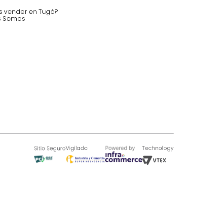
nstruímos tu proyecto de:
 auditorios, salas de espera.
SOBRE TUGÓ
Blog
¿Quieres vender en Tugó?
Quienes Somos
de 