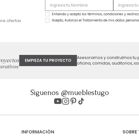
MARKETPLACE
MARKETPLACE
Combo Delhi Basecama + Cabecero
Combo Monaco Ba
King Grafito
Cabecero King Gris
$
2
.
799
.
990
$
3
.
999
.
990
$
2
.
099
.
990
$
2
.
299
.
990
25 %
43 %
ter
Entiendo y acepto los términos, cond
Acepto, Autorizo el Tratamiento de 
ión sobre ofertas