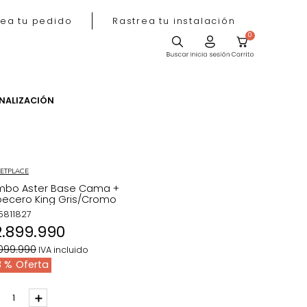
Rastrea tu pedido
Rastrea tu instala
ACIÓN
PERSONALIZACIÓN
MARKETPLACE
Combo Aster Base Cama +
Cabecero King Gris/Cromo
REF
:
5811827
$
2
.
899
.
990
$
5
.
099
.
990
IVA incluido
43 %