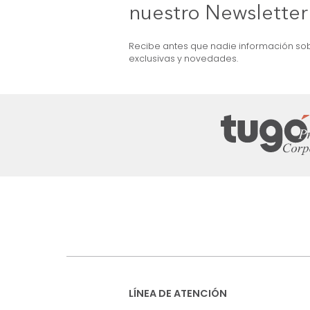
MARKETPLACE
ma + Colchón King
Combo Aster Base Cama +
Cabecero King Taupe/Madera
$
5
.
099
.
990
$
2
.
899
.
990
43 %
Suscríbete a
nuestro Newslet
Recibe antes que nadie informac
exclusivas y novedades.