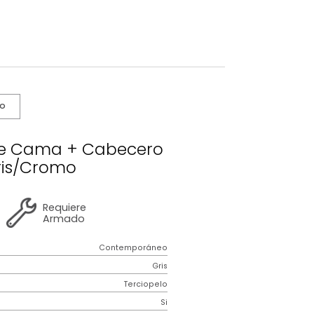
s De Cuidado
ter Base Cama + Cabecero
King Gris/Cromo
2 años
de
Requiere
garantía
Armado