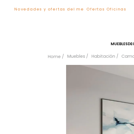
Novedades y ofertas del mes
Ofertas Ofici
TÉRMINOS MÁS BUSCADOS
1
.
Sillas
2
.
Comedor
3
.
Silla
MUEB
4
.
Escritorio
Muebles
Habitación
5
.
Sofa
6
.
Cuadros
7
.
Poltrona
8
.
Cama
9
.
Mesa Centro
10
.
Mesa Noche