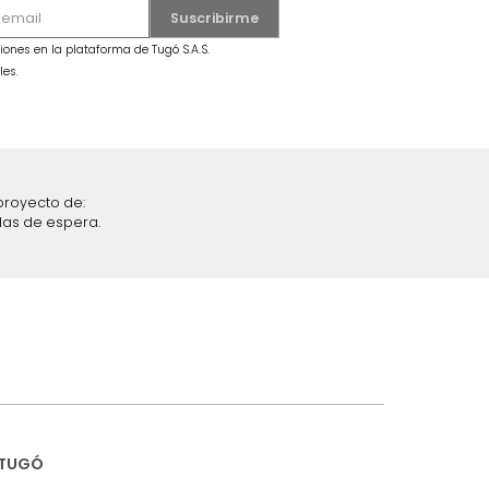
MARKETPLACE
secama +
Combo Fiora Cama + Colchón King
Taupe/Madera
$
6
.
299
.
990
$
3
.
399
.
990
46 %
iciones y restricciones en la plataforma de Tugó S.A.S.
mis datos personales.