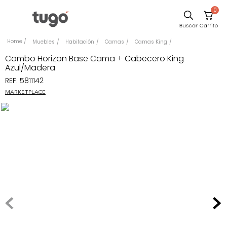
0
Sillas
Muebles
Habitación
Camas
Camas King
Comedor
Combo Horizon Base Cama + Cabecero King
Azul/Madera
Silla
REF
:
5811142
Escritorio
MARKETPLACE
Sofa
Cuadros
Poltrona
Cama
Mesa Centro
Mesa Noche