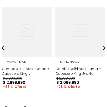
MARKETPLACE
MARKETPLACE
Combo Aster Base Cama +
Combo Delhi Basecama +
Cabecero King
Cabecero King Grafito
Taupe/Madera
$
5
.
099
.
990
$
2
.
799
.
990
$
2
.
899
.
990
$
2
.
099
.
990
43 %
25 %