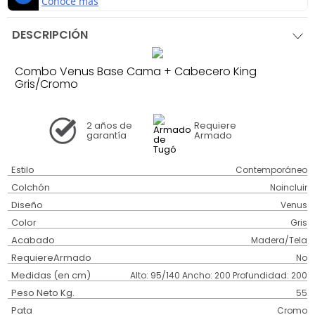
DESCRIPCIÓN
Combo Venus Base Cama + Cabecero King
Gris/Cromo
2 años
de
Requiere
garantía
Armado
Estilo
Contemporáneo
Colchón
Noincluir
Diseño
Venus
Color
Gris
Acabado
Madera/Tela
RequiereArmado
No
Medidas (en cm)
Alto: 95/140 Ancho: 200 Profundidad: 200
Peso Neto Kg.
55
Pata
Cromo