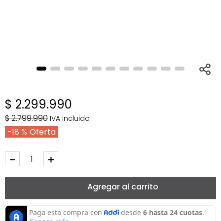
$
2
.
299
.
990
$
2
.
799
.
990
IVA incluido
18 %
－
＋
Agregar al carrito