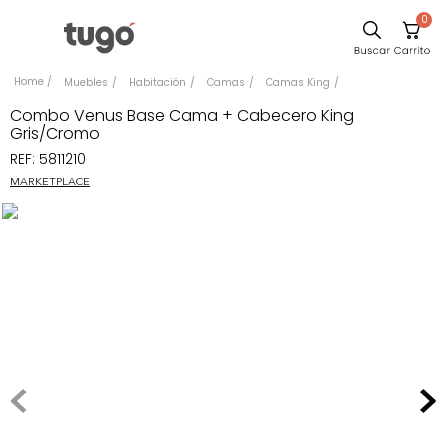
0
Comedor
Muebles
Habitación
Camas
Camas King
Escritorio
Combo Venus Base Cama + Cabecero King
Gris/Cromo
Sillas
REF
:
5811210
Silla
MARKETPLACE
Sofa
Cuadros
Poltrona
Cama
Mesa Centro
Mesa Noche