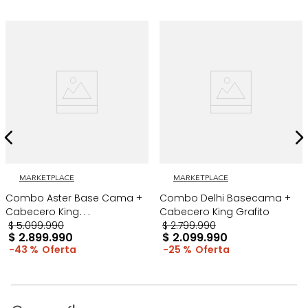
MARKETPLACE
MARKETPLACE
Combo Aster Base Cama +
Combo Delhi Basecama +
Cabecero King
Cabecero King Grafito
Taupe/Madera
$
5
.
099
.
990
$
2
.
799
.
990
$
2
.
899
.
990
$
2
.
099
.
990
43 %
25 %