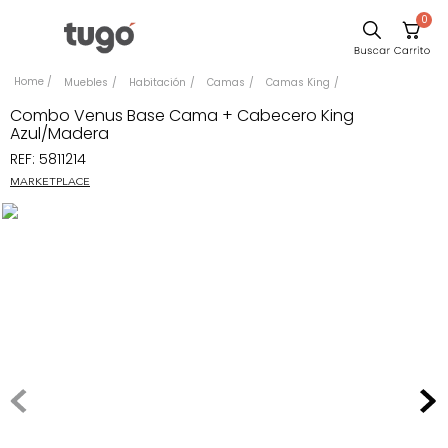
0
Sillas
Muebles
Habitación
Camas
Camas King
Comedor
Combo Venus Base Cama + Cabecero King
Azul/Madera
Escritorio
REF
:
5811214
Silla
MARKETPLACE
Sofa
Cuadros
Poltrona
Cama
Mesa Centro
Mesa Noche