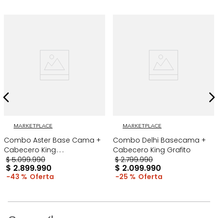
MARKETPLACE
MARKETPLACE
Combo Aster Base Cama +
Combo Delhi Basecama +
Cabecero King
Cabecero King Grafito
Taupe/Madera
$
5
.
099
.
990
$
2
.
799
.
990
$
2
.
899
.
990
$
2
.
099
.
990
43 %
25 %