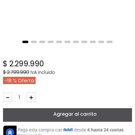
$
2
.
299
.
990
$
2
.
799
.
990
IVA incluido
18 %
－
＋
Agregar al carrito