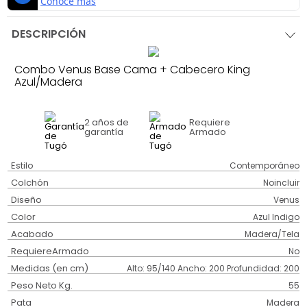
DESCRIPCIÓN
Combo Venus Base Cama + Cabecero King
Azul/Madera
2 años
de
Requiere
garantía
Armado
Estilo
Contemporáneo
Colchón
Noincluir
Diseño
Venus
Color
Azul Indigo
Acabado
Madera/Tela
RequiereArmado
No
Medidas (en cm)
Alto: 95/140 Ancho: 200 Profundidad: 200
Peso Neto Kg.
55
Pata
Madera