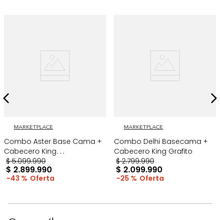
MARKETPLACE
MARKETPLACE
Combo Aster Base Cama +
Combo Delhi Basecama +
Cabecero King
Cabecero King Grafito
Taupe/Madera
$
5
.
099
.
990
$
2
.
799
.
990
$
2
.
899
.
990
$
2
.
099
.
990
43 %
25 %