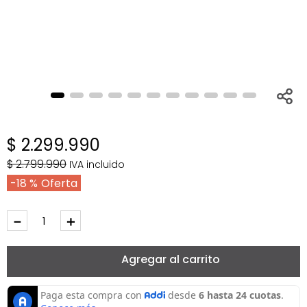
$
2
.
299
.
990
$
2
.
799
.
990
IVA incluido
18 %
－
＋
Agregar al carrito