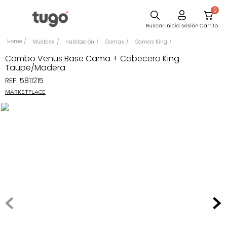
0
Sillas
Muebles
Habitación
Camas
Camas King
Comedor
Combo Venus Base Cama + Cabecero King
Taupe/Madera
Silla
REF
:
5811215
Escritorio
MARKETPLACE
Sofa
Cuadros
Poltrona
Cama
Mesa Centro
Mesa Noche