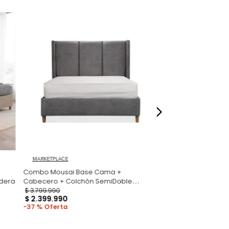
os, accesorios ni piezas adicionales; las
lo una ambientación referencial del
dados