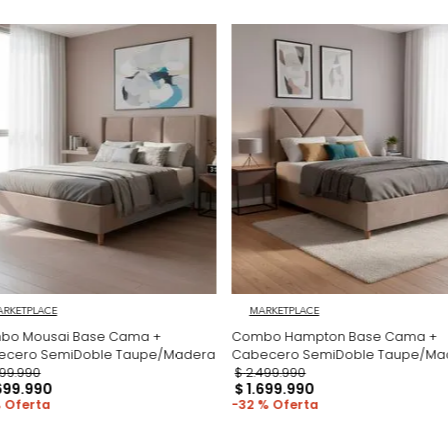
No Incluye
No incluye adorn
imágenes son so
producto.
Productos recomen