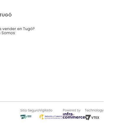
nstruímos tu proyecto de:
 auditorios, salas de espera.
SOBRE TUGÓ
Blog
¿Quieres vender en Tugó?
Quienes Somos