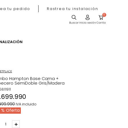
Rastrea tu pedido
Rastrea tu instala
ACIÓN
PERSONALIZACIÓN
MARKETPLACE
Combo Hampton Base Cama +
Cabecero SemiDoble Gris/Madera
REF
:
5811911
$
1
.
699
.
990
$
2
.
499
.
990
IVA incluido
32 %