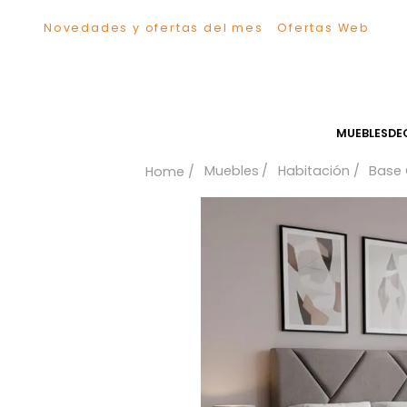
Novedades y ofertas del mes
Ofertas We
TÉRMINOS MÁS BUSCADOS
1
.
Sillas
2
.
Comedor
3
.
Silla
MUEB
4
.
Escritorio
Muebles
Habitación
5
.
Sofa
6
.
Cuadros
7
.
Poltrona
8
.
Cama
9
.
Mesa Centro
10
.
Mesa Noche