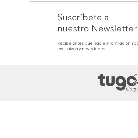
MARKETPLACE
Base Cama +
Combo Mousai Base Cama +
chón SemiDoble
Cabecero + Colchón SemiDoble
Taupe/Madera
$
3
.
799
.
990
$
2
.
399
.
990
37 %
Suscríbete a
nuestro Newslet
Recibe antes que nadie informac
exclusivas y novedades.