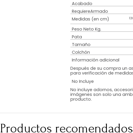
Estilo
Colchón
Diseño
Color
Acabado
RequiereArmad
Medidas (en c
Peso Neto Kg.
Pata
Tamaño
Colchón
Información adi
Después de su c
para verificaci