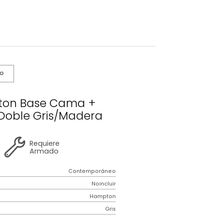
s De Cuidado
 Hampton Base Cama +
o SemiDoble Gris/Madera
2 años
de
Requiere
garantía
Armado