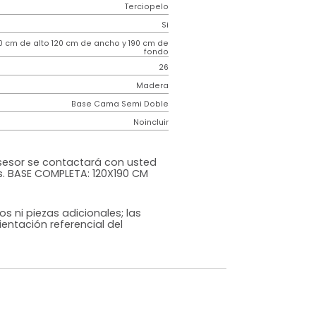
Contemporáneo
Noincluir
Hampton
Gris
Terciopelo
o
Si
m)
130 cm de alto 120 cm de ancho y 190 cm de
fondo
26
Madera
Base Cama Semi Doble
Noincluir
cional
ompra un asesor se contactará con usted
ón de medidas. BASE COMPLETA: 120X190 CM