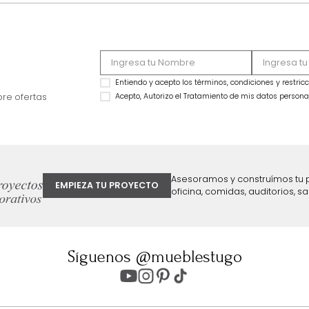
MARKETPLACE
MARKETPLACE
Combo Mousai Base Cama +
Combo Hampton B
Cabecero SemiDoble Taupe/Madera
Cabecero SemiDob
$
1
.
899
.
990
$
2
.
499
.
990
$
1
.
699
.
990
$
1
.
699
.
990
11 %
32 %
ter
Entiendo y acepto los términos, cond
Acepto, Autorizo el Tratamiento de 
ión sobre ofertas