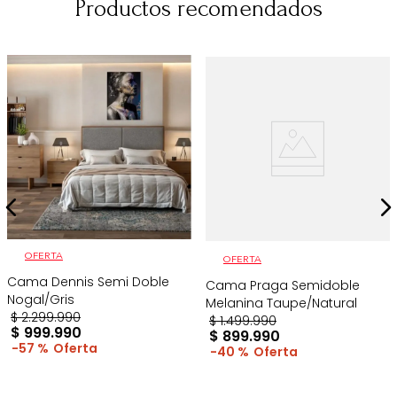
Productos recomendados
OFERTA
OFERTA
Cama Dennis Semi Doble
Cama Praga Semidoble
Nogal/Gris
Melanina Taupe/Natural
$
2
.
299
.
990
$
1
.
499
.
990
$
999
.
990
$
899
.
990
57 %
40 %