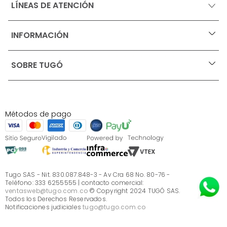
LÍNEAS DE ATENCIÓN
INFORMACIÓN
+
Ofertas vigentes
SOBRE TUGÓ
+
Protección al consumidor (SIC)
Términos, condiciones y restricciones para productos 
en Marketplace.
Blog
Pago con Addi, términos y condiciones.
Test de estilos
Política de tratamiento de datos personales de Tugó 
¿Quieres vender en Tugó?
S.A.S
Métodos de pago
Términos, condiciones y restricciones Tugó S.A.S
Instructivo cuidado de muebles
Sé parte de Tugó
¿Quiénes somos?
Servicio al cliente
Preguntas frecuentes
Tugo SAS - Nit. 830.087.848-3 - Av Cra 68 No. 80-76 -
Teléfono: 333 6255555 | contacto comercial:
ventasweb@tugo.com.co
© Copyright 2024 TUGÓ SAS.
Todos los Derechos Reservados.
Notificaciones judiciales
tugo@tugo.com.co