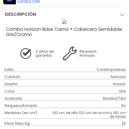
DESCRIPCIÓN
Combo Horizon Base Cama + Cabecero Semidoble
Gris/Cromo
2 años
de
Requiere
garantía
Armado
Estilo
Contemporáneo
Colchón
Noincluir
Diseño
Horizon
Color
Gris
Acabado
Madera/Tela
RequiereArmado
No
Medidas (en cm)
130 cm de alto 120 cm de ancho y 190 cm
de fondo
Peso Neto Kg.
25