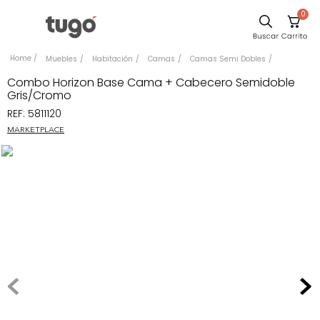
0
Sillas
Muebles
Habitación
Camas
Camas Semi Dobles
Comedor
Combo Horizon Base Cama + Cabecero Semidoble
Gris/Cromo
Escritorio
REF
:
5811120
Silla
MARKETPLACE
Sofa
Cuadros
Poltrona
Cama
Mesa Centro
Mesa Noche