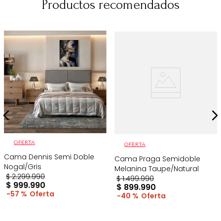
Productos recomendados
OFERTA
OFERTA
Cama Dennis Semi Doble
Cama Praga Semidoble
Nogal/Gris
Melanina Taupe/Natural
$
2
.
299
.
990
$
1
.
499
.
990
$
999
.
990
$
899
.
990
57 %
40 %