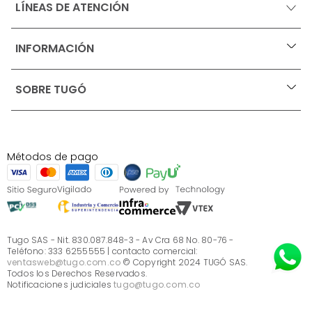
LÍNEAS DE ATENCIÓN
INFORMACIÓN
+
Ofertas vigentes
SOBRE TUGÓ
+
Protección al consumidor (SIC)
Términos, condiciones y restricciones para productos 
en Marketplace.
Blog
Pago con Addi, términos y condiciones.
Test de estilos
Política de tratamiento de datos personales de Tugó 
¿Quieres vender en Tugó?
S.A.S
Métodos de pago
Términos, condiciones y restricciones Tugó S.A.S
Instructivo cuidado de muebles
Sé parte de Tugó
¿Quiénes somos?
Servicio al cliente
Preguntas frecuentes
Tugo SAS - Nit. 830.087.848-3 - Av Cra 68 No. 80-76 -
Teléfono: 333 6255555 | contacto comercial:
ventasweb@tugo.com.co
© Copyright 2024 TUGÓ SAS.
Todos los Derechos Reservados.
Notificaciones judiciales
tugo@tugo.com.co