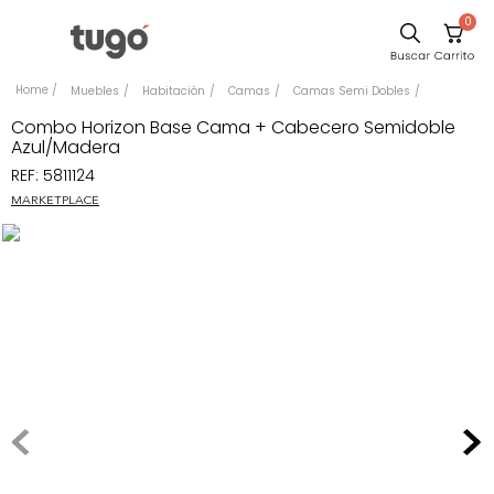
0
Comedor
Muebles
Habitación
Camas
Camas Semi Dobles
Escritorio
Combo Horizon Base Cama + Cabecero Semidoble
Azul/Madera
Sillas
REF
:
5811124
Silla
MARKETPLACE
Sofa
Cuadros
Poltrona
Cama
Mesa Centro
Mesa Noche