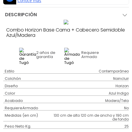
DESCRIPCIÓN
Combo Horizon Base Cama + Cabecero Semidoble
Azul/Madera
2 años
de
Requiere
garantía
Armado
Estilo
Contemporáneo
Colchón
Noincluir
Diseño
Horizon
Color
Azul Indigo
Acabado
Madera/Tela
RequiereArmado
No
Medidas (en cm)
130 cm de alto 120 cm de ancho y 190 cm
de fondo
Peso Neto Kg.
25