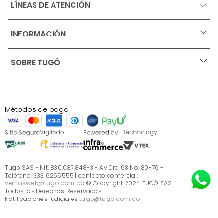
LÍNEAS DE ATENCIÓN
INFORMACIÓN
+
Ofertas vigentes
SOBRE TUGÓ
+
Protección al consumidor (SIC)
Términos, condiciones y restricciones para productos 
en Marketplace.
Blog
Pago con Addi, términos y condiciones.
Test de estilos
Política de tratamiento de datos personales de Tugó 
¿Quieres vender en Tugó?
S.A.S
Métodos de pago
Términos, condiciones y restricciones Tugó S.A.S
Instructivo cuidado de muebles
Sé parte de Tugó
¿Quiénes somos?
Servicio al cliente
Preguntas frecuentes
Tugo SAS - Nit. 830.087.848-3 - Av Cra 68 No. 80-76 -
Teléfono: 333 6255555 | contacto comercial:
ventasweb@tugo.com.co
© Copyright 2024 TUGÓ SAS.
Todos los Derechos Reservados.
Notificaciones judiciales
tugo@tugo.com.co