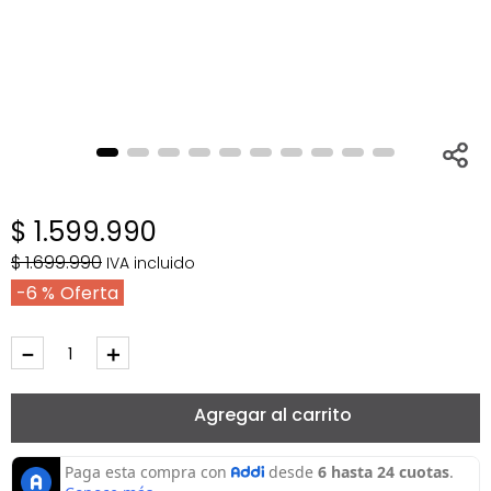
$
1
.
599
.
990
$
1
.
699
.
990
IVA incluido
6 %
－
＋
Agregar al carrito