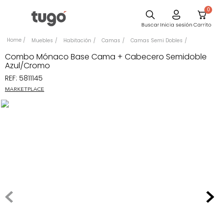
0
Sillas
Muebles
Habitación
Camas
Camas Semi Dobles
Comedor
Combo Mónaco Base Cama + Cabecero Semidoble
Azul/Cromo
Escritorio
REF
:
5811145
Silla
MARKETPLACE
Sofa
Cuadros
Poltrona
Cama
Mesa Centro
Mesa Noche