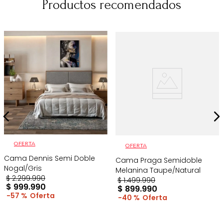
Productos recomendados
OFERTA
OFERTA
Cama Dennis Semi Doble
Cama Praga Semidoble
Nogal/Gris
Melanina Taupe/Natural
$
2
.
299
.
990
$
1
.
499
.
990
$
999
.
990
$
899
.
990
57 %
40 %