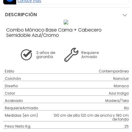
DESCRIPCIÓN
Combo Mónaco Base Cama + Cabecero
Semidoble Azul/Cromo
2 años
de
Requiere
garantía
Armado
Estilo
Contemporáneo
Colchón
Noincluir
Diseño
Monaco
Color
Azul Indigo
Acabado
Madera/Tela
RequiereArmado
No
Medidas (en cm)
130 cm de alto 120 cm de ancho y 190 cm
de fondo
Peso Neto Kg.
25