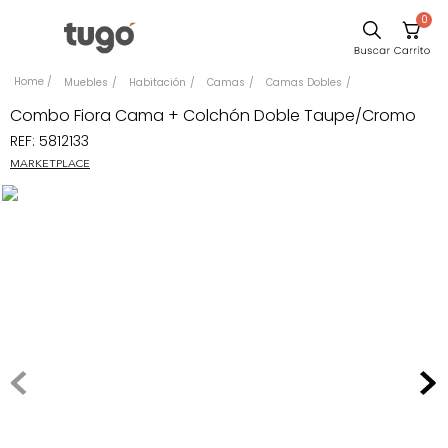
0
Sillas
Muebles
Habitación
Camas
Camas Dobles
Comedor
Combo Fiora Cama + Colchón Doble Taupe/Cromo
REF
:
5812133
Escritorio
MARKETPLACE
Silla
Sofa
Cuadros
Poltrona
Cama
Mesa Centro
Mesa Noche