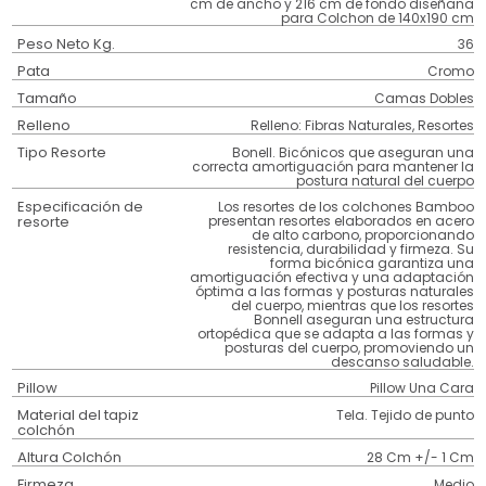
cm de ancho y 216 cm de fondo diseñana
para Colchon de 140x190 cm
Peso Neto Kg.
36
Pata
Cromo
Tamaño
Camas Dobles
Relleno
Relleno: Fibras Naturales, Resortes
Tipo Resorte
Bonell. Bicónicos que aseguran una
correcta amortiguación para mantener la
postura natural del cuerpo
Especificación de
Los resortes de los colchones Bamboo
resorte
presentan resortes elaborados en acero
de alto carbono, proporcionando
resistencia, durabilidad y firmeza. Su
forma bicónica garantiza una
amortiguación efectiva y una adaptación
óptima a las formas y posturas naturales
del cuerpo, mientras que los resortes
Bonnell aseguran una estructura
ortopédica que se adapta a las formas y
posturas del cuerpo, promoviendo un
descanso saludable.
Pillow
Pillow Una Cara
Material del tapiz
Tela. Tejido de punto
colchón
Altura Colchón
28 Cm +/- 1 Cm
Firmeza
Medio