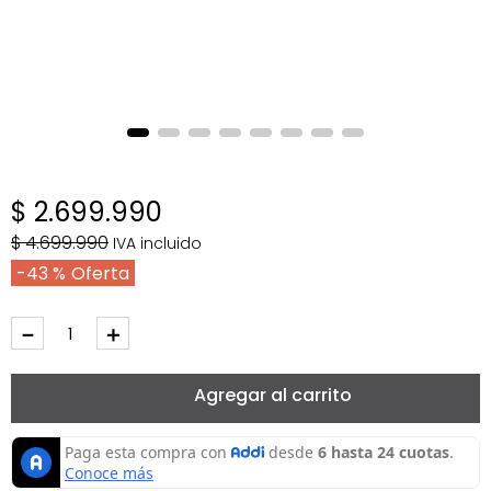
$
2
.
699
.
990
$
4
.
699
.
990
IVA incluido
43 %
－
＋
Agregar al carrito