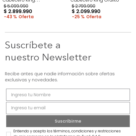
Taupe/Madera
$
5
.
099
.
990
$
2
.
799
.
990
$
2
.
899
.
990
$
2
.
099
.
990
43 %
25 %
Suscríbete a
nuestro Newsletter
Recibe antes que nadie información sobre ofertas
exclusivas y novedades.
Entiendo y acepto los términos, condiciones y restricciones