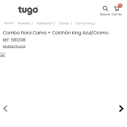
0
Sillas
Muebles
Habitación
Camas
Camas King
Comedor
Combo Fiora Cama + Colchón King Azul/Cromo
REF
:
5812138
Escritorio
MARKETPLACE
Silla
Sofa
Cuadros
Poltrona
Cama
Mesa Centro
Mesa Noche