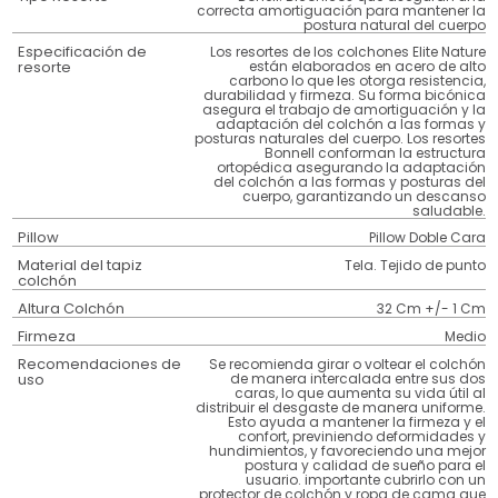
correcta amortiguación para mantener la
postura natural del cuerpo
Especificación de
Los resortes de los colchones Elite Nature
resorte
están elaborados en acero de alto
carbono lo que les otorga resistencia,
durabilidad y firmeza. Su forma bicónica
asegura el trabajo de amortiguación y la
adaptación del colchón a las formas y
posturas naturales del cuerpo. Los resortes
Bonnell conforman la estructura
ortopédica asegurando la adaptación
del colchón a las formas y posturas del
cuerpo, garantizando un descanso
saludable.
Pillow
Pillow Doble Cara
Material del tapiz
Tela. Tejido de punto
colchón
Altura Colchón
32 Cm +/- 1 Cm
Firmeza
Medio
Recomendaciones de
Se recomienda girar o voltear el colchón
uso
de manera intercalada entre sus dos
caras, lo que aumenta su vida útil al
distribuir el desgaste de manera uniforme.
Esto ayuda a mantener la firmeza y el
confort, previniendo deformidades y
hundimientos, y favoreciendo una mejor
postura y calidad de sueño para el
usuario. importante cubrirlo con un
protector de colchón y ropa de cama que