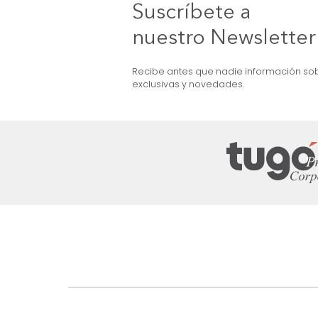
OFERTA
ma + Colchón Doble
Cama Barbara Doble Beige
$
2
.
499
.
990
$
1
.
599
.
990
36 %
Suscríbete a
nuestro Newslet
Recibe antes que nadie informac
exclusivas y novedades.