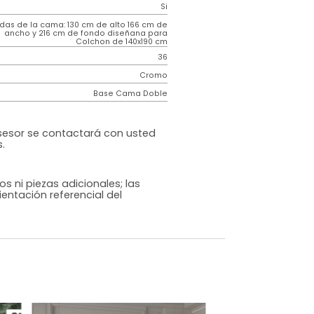
Contemporáneo
Noincluir
Vitale
Azul Indigo
Terciopelo
o
Si
m)
Medidas de la cama: 130 cm de alto 166 cm de
ancho y 216 cm de fondo diseñana para
Colchon de 140x190 cm
36
Cromo
Base Cama Doble
cional
ompra un asesor se contactará con usted
n de medidas.
os, accesorios ni piezas adicionales; las