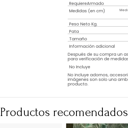
Estilo
Colchón
Diseño
Color
Acabado
RequiereArmad
Medidas (en c
Peso Neto Kg.
Pata
Tamaño
Información adi
Después de su c
para verificació
No Incluye
No incluye adorn