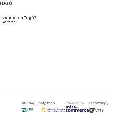
nstruímos tu proyecto de:
 auditorios, salas de espera.
SOBRE TUGÓ
Blog
¿Quieres vender en Tugó?
Quienes Somos
de 