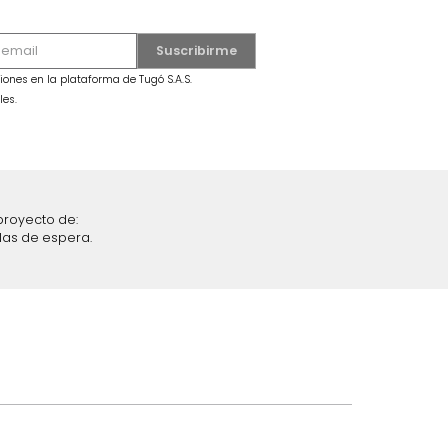
 Gris/Roble
MARKET PLACE - ENVIO GRATIS
Cama Vance Doble Milan
$
1
.
499
.
990
$
849
.
990
43 %
iciones y restricciones en la plataforma de Tugó S.A.S.
mis datos personales.