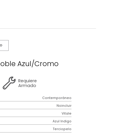
s De Cuidado
Vitale Doble Azul/Cromo
2 años
de
Requiere
garantía
Armado