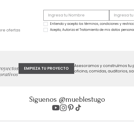
Cama Torino Doble
OFERTA
$
3
.
199
.
990
Cama Morgan Doble Laminado
$
1
.
299
.
990
Natural
59 %
$
1
.
999
.
990
$
1
.
199
.
990
40 %
ter
Entiendo y acepto los términos, cond
Acepto, Autorizo el Tratamiento de 
ión sobre ofertas