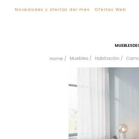
Novedades y ofertas del mes
Ofertas We
TÉRMINOS MÁS BUSCADOS
1
.
Comedor
2
.
Escritorio
3
.
Sillas
MUEB
4
.
Silla
Muebles
Habitación
5
.
Sofa
6
.
Cuadros
7
.
Poltrona
8
.
Cama
9
.
Mesa Centro
10
.
Mesa Noche