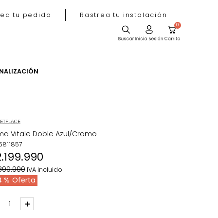
Rastrea tu pedido
Rastrea tu instala
ACIÓN
PERSONALIZACIÓN
MARKETPLACE
Cama Vitale Doble Azul/Cromo
REF
:
5811857
$
2
.
199
.
990
$
3
.
899
.
990
IVA incluido
44 %