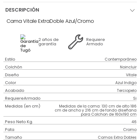
DESCRIPCIÓN
Cama Vitale ExtraDoble Azul/Cromo
2 años
de
Requiere
garantía
Armado
Estilo
Contemporáneo
Colchón
Noincluir
Diseño
Vitale
Color
Azul Indigo
Acabado
Terciopelo
RequiereArmado
Si
Medidas (en cm)
Medidas de la cama: 130 cm de alto 186
cm de ancho y 216 cm de fondo diseñana
para Colchon de 160x190 cm
Peso Neto Kg.
46
Pata
Cromo
Tamaño
Camas Extra Dobles