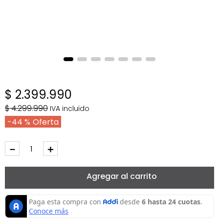
$
2
.
399
.
990
$
4
.
299
.
990
IVA incluido
44 %
－
＋
Agregar al carrito