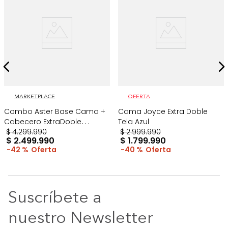
MARKETPLACE
OFERTA
Combo Aster Base Cama +
Cama Joyce Extra Doble
Cabecero ExtraDoble
Tela Azul
Taupe/Madera
$
4
.
299
.
990
$
2
.
999
.
990
$
2
.
499
.
990
$
1
.
799
.
990
42 %
40 %
Suscríbete a
nuestro Newsletter