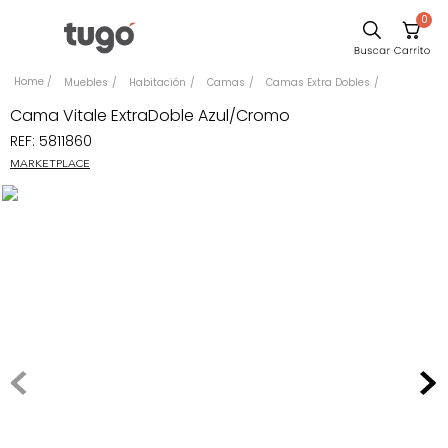
0
Sillas
Muebles
Habitación
Camas
Camas Extra Dobles
Comedor
Cama Vitale ExtraDoble Azul/Cromo
REF
:
5811860
Silla
MARKETPLACE
Escritorio
Sofa
Cuadros
Poltrona
Cama
Mesa Centro
Mesa Noche