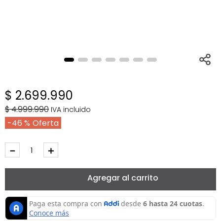
$
2
.
699
.
990
$
4
.
999
.
990
IVA incluido
46 %
－
＋
Agregar al carrito