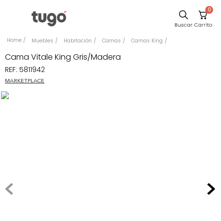
0
Sillas
Muebles
Habitación
Camas
Camas King
Comedor
Cama Vitale King Gris/Madera
REF
:
5811942
Escritorio
MARKETPLACE
Silla
Sofa
Cuadros
Poltrona
Cama
Mesa Centro
Mesa Noche