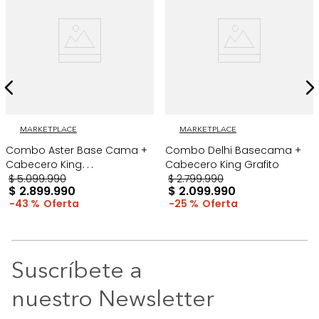
MARKETPLACE
MARKETPLACE
Combo Aster Base Cama +
Combo Delhi Basecama +
Cabecero King
Cabecero King Grafito
Taupe/Madera
$
5
.
099
.
990
$
2
.
799
.
990
$
2
.
899
.
990
$
2
.
099
.
990
43 %
25 %
Suscríbete a
nuestro Newsletter