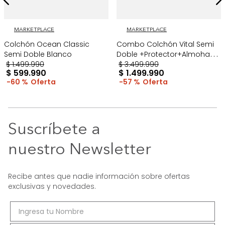
MARKETPLACE
MARKETPLACE
Colchón Ocean Classic
Combo Colchón Vital Semi
Semi Doble Blanco
Doble +Protector+Almohada
$
1
.
499
.
990
Gris
$
3
.
499
.
990
$
599
.
990
$
1
.
499
.
990
60 %
57 %
Suscríbete a
nuestro Newsletter
Recibe antes que nadie información sobre ofertas
exclusivas y novedades.