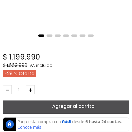
$
1
.
199
.
990
$
1
.
669
.
990
IVA incluido
28 %
－
＋
Agregar al carrito