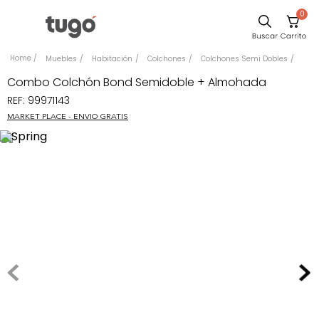
0
Sillas
Muebles
Habitación
Colchones
Colchones Semi Dobles
Comedor
Combo Colchón Bond Semidoble + Almohada
REF
:
99971143
Escritorio
MARKET PLACE - ENVIO GRATIS
Silla
Sofa
Cuadros
Poltrona
Cama
Mesa Centro
Mesa Noche