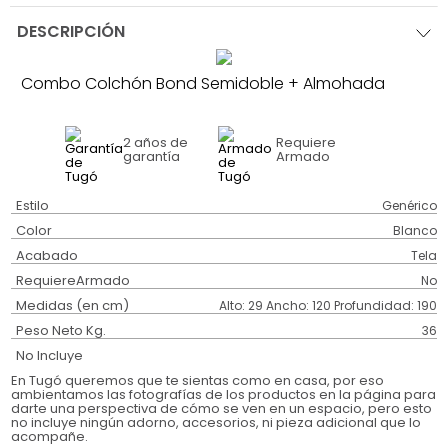
DESCRIPCIÓN
Combo Colchón Bond Semidoble + Almohada
2 años
de
Requiere
garantía
Armado
Estilo
Genérico
Color
Blanco
Acabado
Tela
RequiereArmado
No
Medidas (en cm)
Alto: 29 Ancho: 120 Profundidad: 190
Peso Neto Kg.
36
No Incluye
En Tugó queremos que te sientas como en casa, por eso
ambientamos las fotografías de los productos en la página para
darte una perspectiva de cómo se ven en un espacio, pero esto
no incluye ningún adorno, accesorios, ni pieza adicional que lo
acompañe.