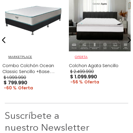
MARKETPLACE
OFERTA
Combo Colchón Ocean
Colchon Agata Sencillo
Classic Sencillo +Base
$
2
.
499
.
990
$
1
.
099
.
990
Cama Gris
$
1
.
999
.
990
56 %
$
799
.
990
60 %
Suscríbete a
nuestro Newsletter