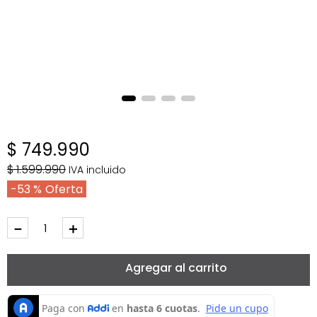
$
749
.
990
$
1
.
599
.
990
IVA incluido
53 %
－
＋
Agregar al carrito