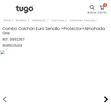
0
Sillas
Muebles
Habitación
Colchones
Colchones Sencillos
Comedor
Combo Colchón Euro Sencillo +Protector+Almohada
Gris
Escritorio
REF
:
9992367
Silla
MARKETPLACE
Sofa
Cuadros
Poltrona
Cama
Mesa Centro
Mesa Noche