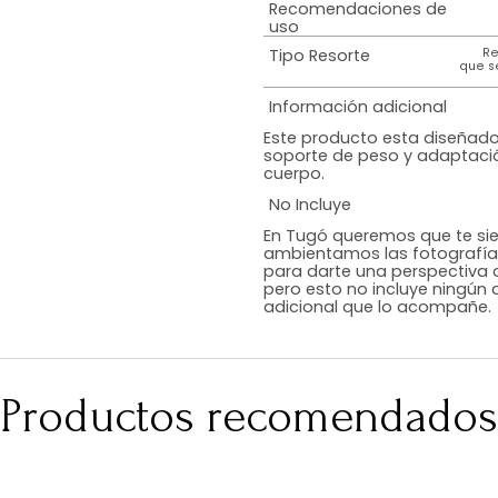
Especificación 
resorte
Tratamiento del
colchón
Peso Máximo
Soportado
Recomendacion
uso
Tipo Resorte
Información adi
Este producto e
soporte de peso
cuerpo.
No Incluye
En Tugó queremo