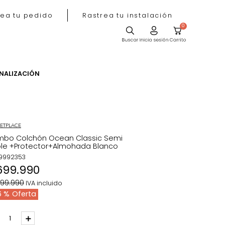
Rastrea tu pedido
Rastrea tu instala
ACIÓN
PERSONALIZACIÓN
MARKETPLACE
Combo Colchón Ocean Classic Semi
Doble +Protector+Almohada Blanco
REF
:
9992353
$
699
.
990
$
1
.
599
.
990
IVA incluido
56 %