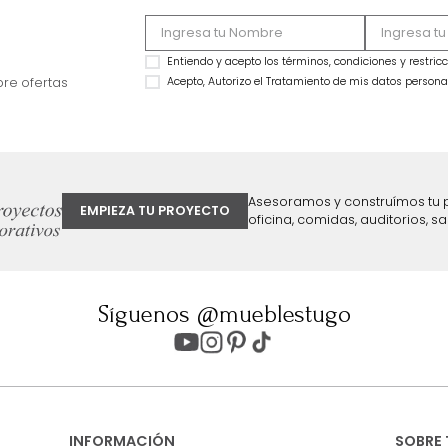
MARKETPLACE
MARKETPLACE
Colchón Ocean Classic Semi Doble
Combo Colchón Vit
Blanco
+Protector+Almoha
$
1
.
499
.
990
$
3
.
499
.
990
$
599
.
990
$
1
.
499
.
990
60 %
57 %
ter
Entiendo y acepto los términos, cond
Acepto, Autorizo el Tratamiento de 
ión sobre ofertas