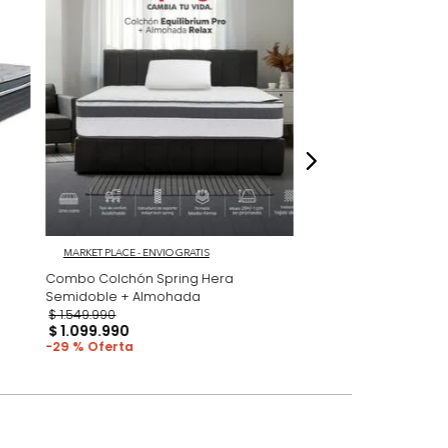
 fotografías de los productos en la página
perspectiva de cómo se ven en un espacio,
luye ningún adorno, accesorios, ni pieza
o acompañe.
dados