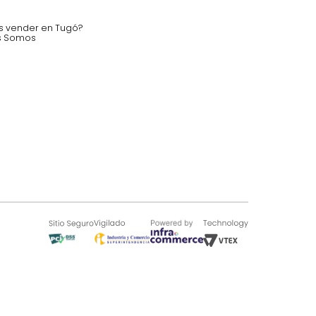
nstruímos tu proyecto de:
 auditorios, salas de espera.
SOBRE TUGÓ
Blog
¿Quieres vender en Tugó?
Quienes Somos