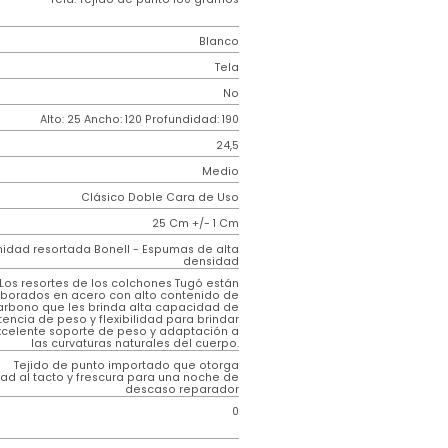
Resortado
Genérico
Resorte
iz
Tela. Tejido de punto 180 gramos
Blanco
Tela
o
No
m)
Alto: 25 Ancho: 120 Profundidad: 190
24,5
Medio
Clásico Doble Cara de Uso
25 Cm +/- 1 Cm
Unidad resortada Bonell - Espumas de alta
densidad