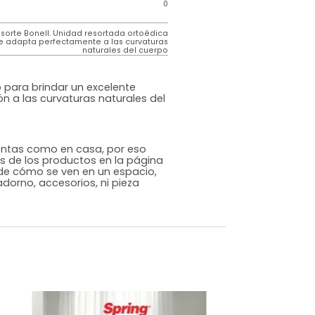
de
Los resortes de los colchones Tugó están
elaborados en acero con alto contenido de
carbono que les brinda alta capacidad de
resistencia de peso y flexibilidad para brindar
un excelente soporte de peso y adaptación a
las curvaturas naturales del cuerpo.
 tapiz
Tejido de punto importado que otorga
suavidad al tacto y frescura para una noche de
descaso reparador
0
es de
0
Resorte Bonell. Unidad resortada ortoédica
que se adapta perfectamente a las curvaturas
naturales del cuerpo
cional
sta diseñado para brindar un excelente
 y adaptación a las curvaturas naturales del
s que te sientas como en casa, por eso