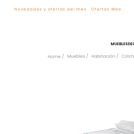
Novedades y ofertas del mes
Ofertas We
TÉRMINOS MÁS BUSCADOS
1
.
Sillas
2
.
Comedor
3
.
Escritorio
MUEB
4
.
Silla
Muebles
Habitación
5
.
Sofa
6
.
Cuadros
7
.
Poltrona
8
.
Cama
9
.
Mesa Centro
10
.
Mesa Noche