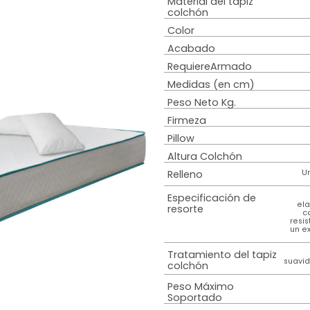
Tipo estructura
Estilo
Sistema de
amortiguación
Material del tap
colchón
Color
Acabado
RequiereArmad
Medidas (en c
Peso Neto Kg.
Firmeza
Pillow
Altura Colchón
Relleno