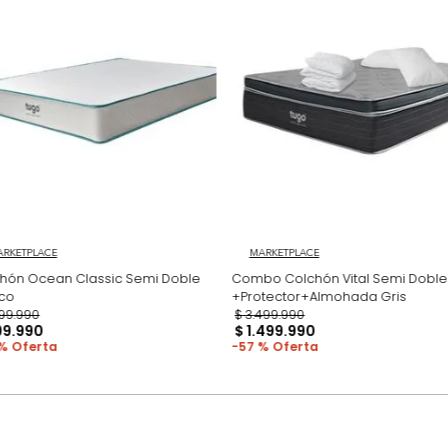
ambientamos las
para darte una 
pero esto no inc
adicional que l
Productos recomen