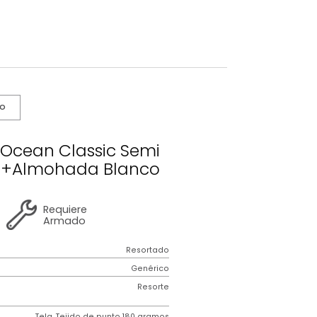
s De Cuidado
lchón Ocean Classic Semi
rotector+Almohada Blanco
2 años
de
Requiere
garantía
Armado