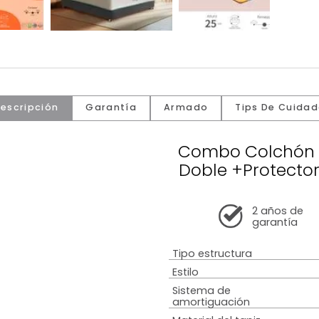
Descripción
Garantía
Armado
Tip
Combo Co
Doble +P