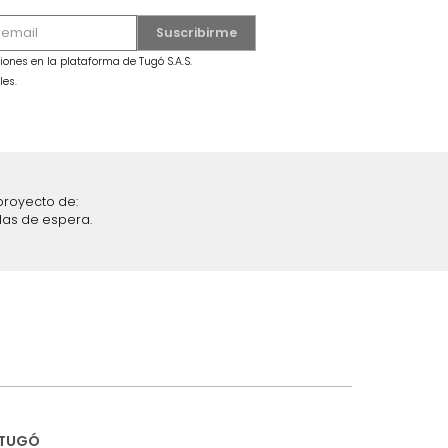
MARKET PLACE - ENVIO GRATIS
al Semi Doble
Combo Colchón Spring Hera
da Gris
Semidoble + Almohada
$
1
.
549
.
990
$
1
.
099
.
990
29 %
iciones y restricciones en la plataforma de Tugó S.A.S.
mis datos personales.