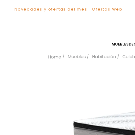
Novedades y ofertas del mes
Ofertas We
TÉRMINOS MÁS BUSCADOS
1
.
Sillas
2
.
Comedor
3
.
Escritorio
MUEB
4
.
Silla
Muebles
Habitación
5
.
Sofa
6
.
Cuadros
7
.
Poltrona
8
.
Cama
9
.
Mesa Centro
10
.
Mesa Noche