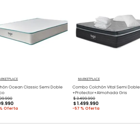
ambientamos las
para darte una 
pero esto no inc
adicional que l
Productos recomen