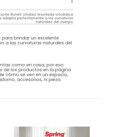
de
Los resortes de los colchones Tugó están
elaborados en acero con alto contenido de
carbono que les brinda alta capacidad de
resistencia de peso y flexibilidad para brindar
un excelente soporte de peso y adaptación a
las curvaturas naturales del cuerpo.
 tapiz
Tejido de punto importado que otorga
suavidad al tacto y frescura para una noche de
descaso reparador
0
es de
0
Resorte Bonell. Unidad resortada ortoédica
que se adapta perfectamente a las curvaturas
naturales del cuerpo
cional
sta diseñado para brindar un excelente
 y adaptación a las curvaturas naturales del
s que te sientas como en casa, por eso