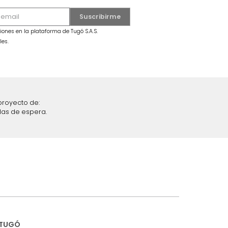
MARKET PLACE - ENVIO GRATIS
al Semi Doble
Combo Colchón Spring Hera
da Gris
Semidoble + Almohada
$
1
.
549
.
990
$
1
.
099
.
990
29 %
iciones y restricciones en la plataforma de Tugó S.A.S.
mis datos personales.