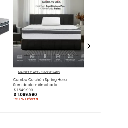
 fotografías de los productos en la página
perspectiva de cómo se ven en un espacio,
luye ningún adorno, accesorios, ni pieza
o acompañe.
dados