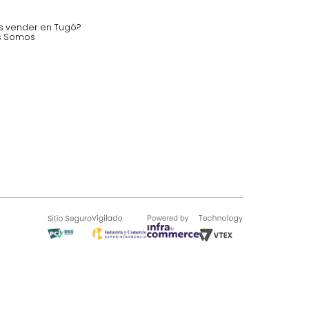
nstruímos tu proyecto de:
 auditorios, salas de espera.
SOBRE TUGÓ
Blog
¿Quieres vender en Tugó?
Quienes Somos