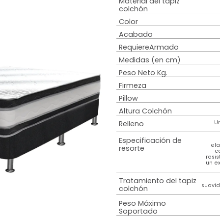
Tipo estructura
Estilo
Sistema de
amortiguación
Material del tap
colchón
Color
Acabado
RequiereArmad
Medidas (en c
Peso Neto Kg.
Firmeza
Pillow
Altura Colchón
Relleno