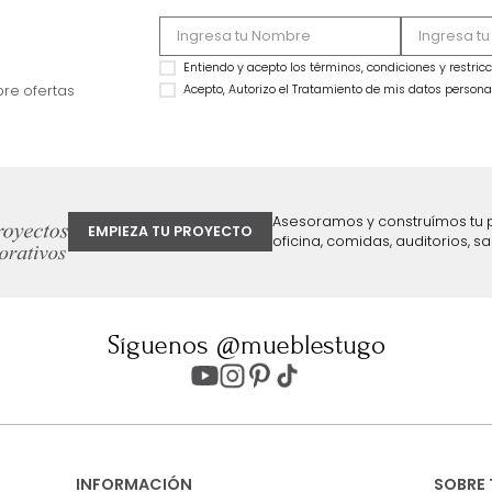
MARKETPLACE
MARKETPLACE
Colchón Ocean Classic Semi Doble
Combo Colchón Vit
Blanco
+Protector+Almoha
$
1
.
499
.
990
$
3
.
499
.
990
$
599
.
990
$
1
.
499
.
990
60 %
57 %
ter
Entiendo y acepto los términos, cond
Acepto, Autorizo el Tratamiento de 
ión sobre ofertas