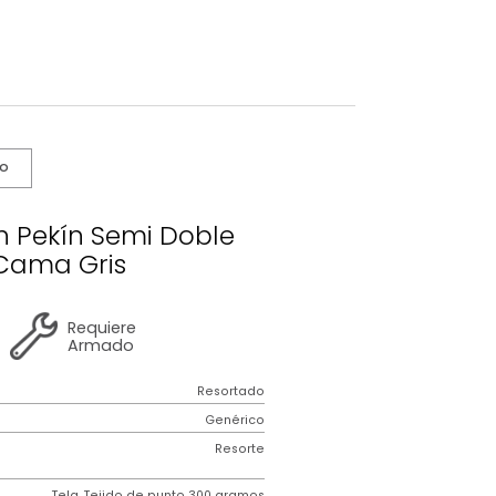
s De Cuidado
olchón Pekín Semi Doble
+Base Cama Gris
2 años
de
Requiere
garantía
Armado