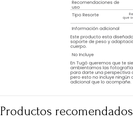
Especificación 
resorte
Tratamiento del
colchón
Peso Máximo
Soportado
Recomendacion
uso
Tipo Resorte
Información adi
Este producto e
soporte de peso
cuerpo.
No Incluye
En Tugó queremo