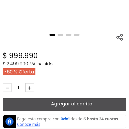
$
999
.
990
$
2
.
499
.
990
IVA incluido
60 %
－
＋
Agregar al carrito