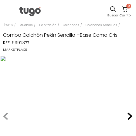
0
Sillas
Muebles
Habitación
Colchones
Colchones Sencillos
Comedor
Combo Colchón Pekín Sencillo +Base Cama Gris
REF
:
9992377
Silla
MARKETPLACE
Escritorio
Sofa
Cuadros
Poltrona
Cama
Mesa Centro
Mesa Noche