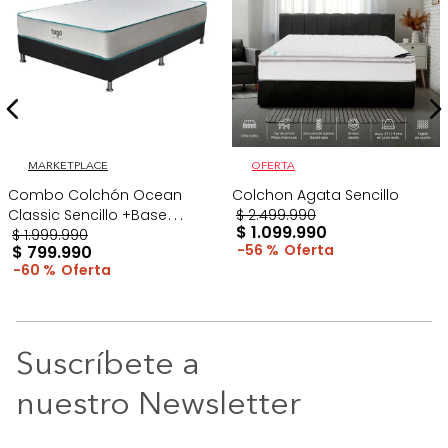
MARKETPLACE
OFERTA
Combo Colchón Ocean
Colchon Agata Sencillo
Classic Sencillo +Base
$
2
.
499
.
990
$
1
.
099
.
990
Cama Gris
$
1
.
999
.
990
56 %
$
799
.
990
60 %
Suscríbete a
nuestro Newsletter