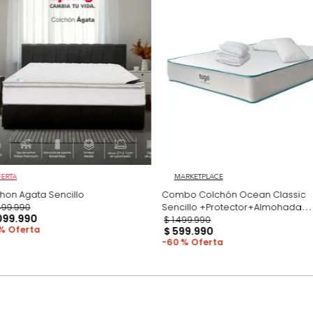
ambientamos las
para darte una 
pero esto no inc
adicional que l
Productos recomen