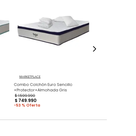
 fotografías de los productos en la página
perspectiva de cómo se ven en un espacio,
luye ningún adorno, accesorios, ni pieza
o acompañe.
dados