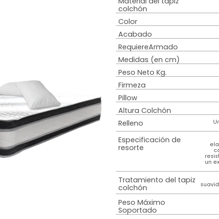
Tipo estructura
Estilo
Sistema de
amortiguación
Material del tap
colchón
Color
Acabado
RequiereArmad
Medidas (en c
Peso Neto Kg.
Firmeza
Pillow
Altura Colchón
Relleno