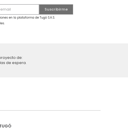
MARKETPLACE
ean Classic
Combo Colchón Euro Sencillo
or+Almohada
+Protector+Almohada Gris
$
1
.
599
.
990
$
749
.
990
53 %
iciones y restricciones en la plataforma de Tugó S.A.S.
mis datos personales.