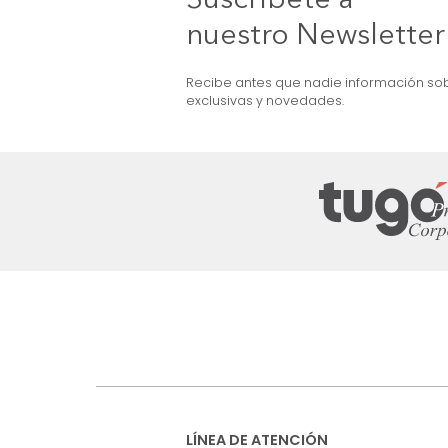
MARKETPLACE
encillo
Combo Colchón Ocean Classic
Sencillo +Base Cama Gris
$
1
.
999
.
990
$
799
.
990
60 %
Suscríbete a
nuestro Newslet
Recibe antes que nadie informac
exclusivas y novedades.