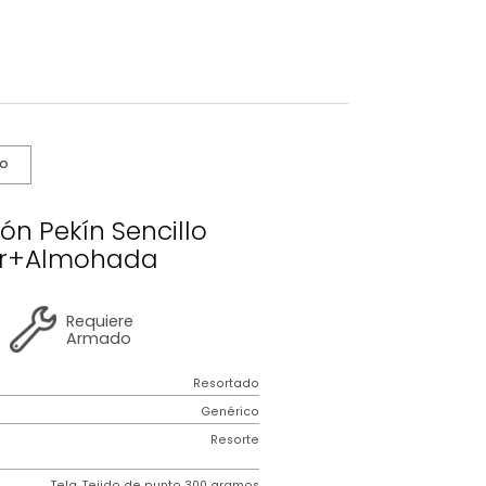
s De Cuidado
 Colchón Pekín Sencillo
rotector+Almohada
2 años
de
Requiere
garantía
Armado