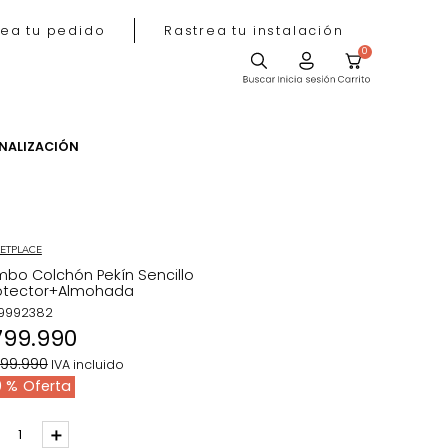
Rastrea tu pedido
Rastrea tu instala
ACIÓN
PERSONALIZACIÓN
MARKETPLACE
Combo Colchón Pekín Sencillo
+Protector+Almohada
REF
:
9992382
$
799
.
990
$
1
.
999
.
990
IVA incluido
60 %