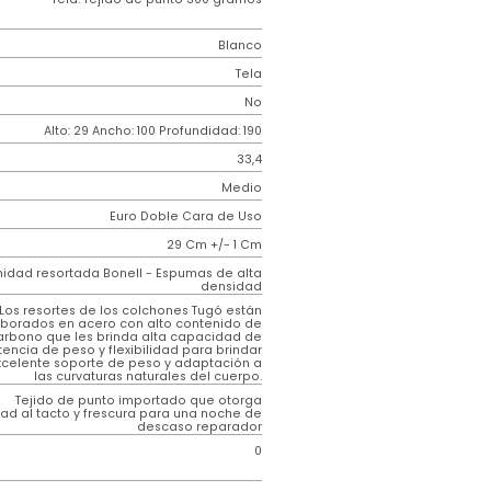
Resortado
Genérico
Resorte
iz
Tela. Tejido de punto 300 gramos
Blanco
Tela
o
No
m)
Alto: 29 Ancho: 100 Profundidad: 190
33,4
Medio
Euro Doble Cara de Uso
29 Cm +/- 1 Cm
Unidad resortada Bonell - Espumas de alta
densidad