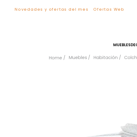
Novedades y ofertas del mes
Ofertas We
TÉRMINOS MÁS BUSCADOS
1
.
Sillas
2
.
Comedor
3
.
Escritorio
MUEB
4
.
Silla
Muebles
Habitación
5
.
Sofa
6
.
Cuadros
7
.
Poltrona
8
.
Cama
9
.
Mesa Centro
10
.
Mesa Noche