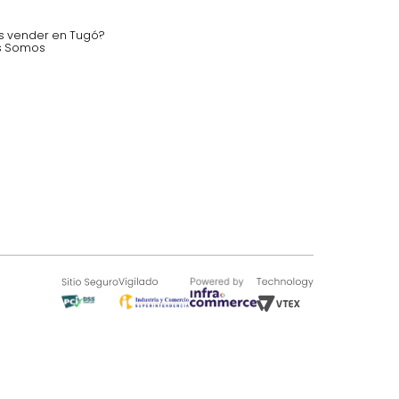
nstruímos tu proyecto de:
 auditorios, salas de espera.
SOBRE TUGÓ
Blog
¿Quieres vender en Tugó?
Quienes Somos