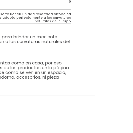
de
Los resortes de los colchones Tugó están
elaborados en acero con alto contenido de
carbono que les brinda alta capacidad de
resistencia de peso y flexibilidad para brindar
un excelente soporte de peso y adaptación a
las curvaturas naturales del cuerpo.
 tapiz
Tejido de punto importado que otorga
suavidad al tacto y frescura para una noche de
descaso reparador
0
es de
0
Resorte Bonell. Unidad resortada ortoédica
que se adapta perfectamente a las curvaturas
naturales del cuerpo
cional
sta diseñado para brindar un excelente
 y adaptación a las curvaturas naturales del
s que te sientas como en casa, por eso