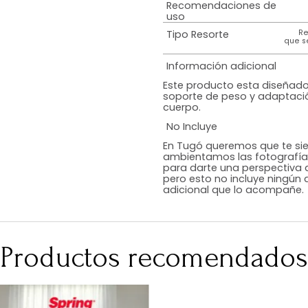
Especificación 
resorte
Tratamiento del
colchón
Peso Máximo
Soportado
Recomendacion
uso
Tipo Resorte
Información adi
Este producto e
soporte de peso
cuerpo.
No Incluye
En Tugó queremo