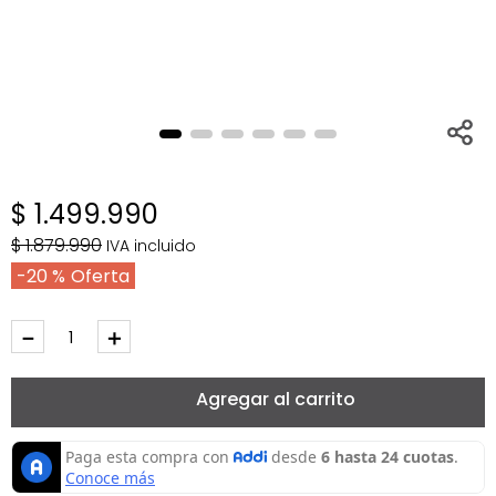
$
1
.
499
.
990
$
1
.
879
.
990
IVA incluido
20 %
－
＋
Agregar al carrito