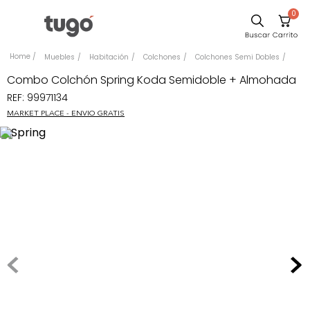
0
Sillas
Muebles
Habitación
Colchones
Colchones Semi Dobles
Comedor
Combo Colchón Spring Koda Semidoble + Almohada
REF
:
99971134
Silla
MARKET PLACE - ENVIO GRATIS
Escritorio
Sofa
Cuadros
Poltrona
Cama
Mesa Centro
Mesa Noche