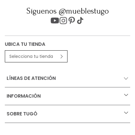
Síguenos @mueblestugo
UBICA TU TIENDA
Selecciona tu tienda
LÍNEAS DE ATENCIÓN
INFORMACIÓN
+
Ofertas vigentes
SOBRE TUGÓ
+
Protección al consumidor (SIC)
Términos, condiciones y restricciones para productos 
en Marketplace.
Blog
Pago con Addi, términos y condiciones.