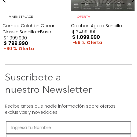
MARKETPLACE
OFERTA
Combo Colchón Ocean
Colchon Agata Sencillo
Classic Sencillo +Base
$
2
.
499
.
990
$
1
.
099
.
990
Cama Gris
$
1
.
999
.
990
56 %
$
799
.
990
60 %
Suscríbete a
nuestro Newsletter
Recibe antes que nadie información sobre ofertas
exclusivas y novedades.