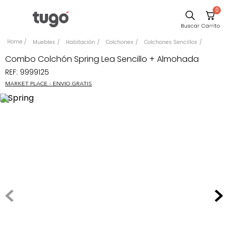
0
Comedor
Muebles
Habitación
Colchones
Colchones Sencillos
Escritorio
Combo Colchón Spring Lea Sencillo + Almohada
REF
:
9999125
Sillas
MARKET PLACE - ENVIO GRATIS
Silla
Sofa
Cuadros
Poltrona
Cama
Mesa Centro
Mesa Noche