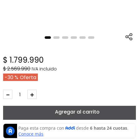
$
1
.
799
.
990
$
2
.
569
.
990
IVA incluido
30 %
－
＋
Agregar al carrito