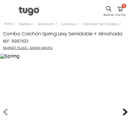
0
Sillas
Muebles
Habitación
Colchones
Colchones Semi Dobles
Comedor
Combo Colchón Spring Lexy Semidoble + Almohada
REF
:
99971133
Escritorio
MARKET PLACE - ENVIO GRATIS
Silla
Sofa
Cuadros
Poltrona
Cama
Mesa Centro
Mesa Noche