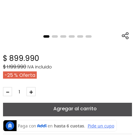
$
899
.
990
$
1
.
199
.
990
IVA incluido
25 %
－
＋
Agregar al carrito