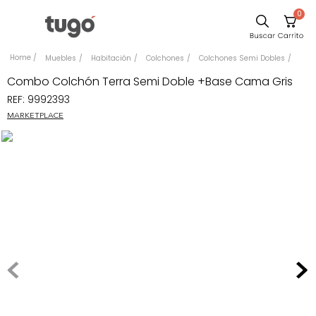
0
Sillas
Muebles
Habitación
Colchones
Colchones Semi Dobles
Comedor
Combo Colchón Terra Semi Doble +Base Cama Gris
REF
:
9992393
Escritorio
MARKETPLACE
Silla
Sofa
Cuadros
Poltrona
Cama
Mesa Centro
Mesa Noche