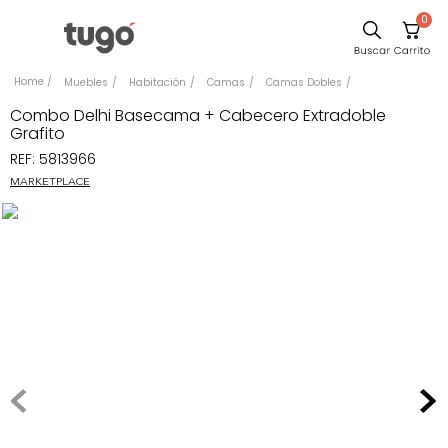
0
Comedor
Muebles
Habitación
Camas
Camas Dobles
Escritorio
Combo Delhi Basecama + Cabecero Extradoble
Grafito
Sillas
REF
:
5813966
Silla
MARKETPLACE
Cuadros
Sofa
Poltrona
Cama
Mesa Centro
Mesa Noche