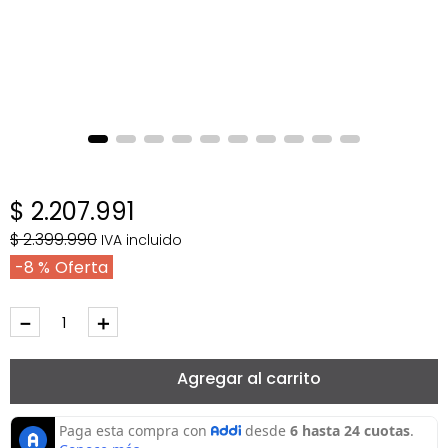
$
2
.
207
.
991
$
2
.
399
.
990
IVA incluido
8 %
－
＋
Agregar al carrito