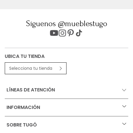
Síguenos @mueblestugo
UBICA TU TIENDA
Selecciona tu tienda
LÍNEAS DE ATENCIÓN
INFORMACIÓN
+
Ofertas vigentes
SOBRE TUGÓ
+
Protección al consumidor (SIC)