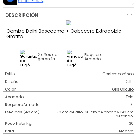
DESCRIPCIÓN
Combo Delhi Basecama + Cabecero Extradoble
Grafito
2 años
de
Requiere
garantía
Armado
Estilo
Contemporáneo
Diseño
Delhi
Color
Gris Oscuro
Acabado
Tela
RequiereArmado
Si
Medidas (en cm)
130 cm de alto 160 cm de ancho y 190 cm
de fondo.
Peso Neto Kg.
30
Pata
Madera