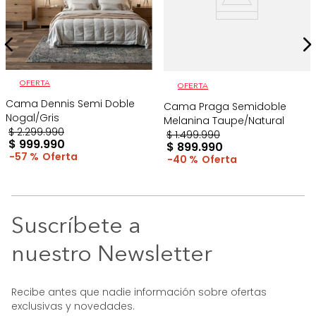
OFERTA
OFERTA
Cama Dennis Semi Doble
Cama Praga Semidoble
Nogal/Gris
Melanina Taupe/Natural
$
2
.
299
.
990
$
1
.
499
.
990
$
999
.
990
$
899
.
990
57 %
40 %
Suscríbete a
nuestro Newsletter
Recibe antes que nadie información sobre ofertas
exclusivas y novedades.