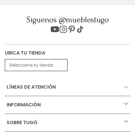
Síguenos @mueblestugo
UBICA TU TIENDA
Selecciona tu tienda
LÍNEAS DE ATENCIÓN
INFORMACIÓN
+
Ofertas vigentes
SOBRE TUGÓ
+
Protección al consumidor (SIC)
Términos, condiciones y restricciones para productos 