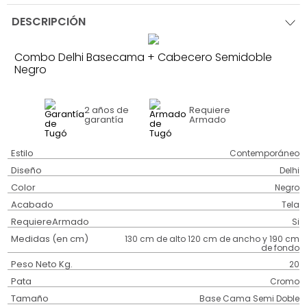
DESCRIPCIÓN
Combo Delhi Basecama + Cabecero Semidoble
Negro
2 años
de
Requiere
garantía
Armado
Estilo
Contemporáneo
Diseño
Delhi
Color
Negro
Acabado
Tela
RequiereArmado
Si
Medidas (en cm)
130 cm de alto 120 cm de ancho y 190 cm
de fondo
Peso Neto Kg.
20
Pata
Cromo
Tamaño
Base Cama Semi Doble