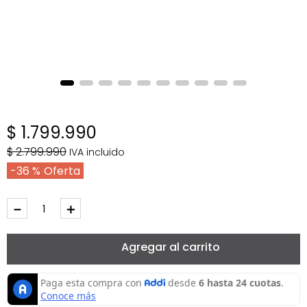
$
1
.
799
.
990
$
2
.
799
.
990
IVA incluido
36 %
－
＋
Agregar al carrito