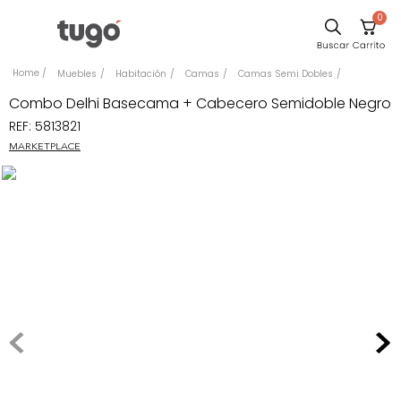
0
Sillas
Muebles
Habitación
Camas
Camas Semi Dobles
Comedor
Combo Delhi Basecama + Cabecero Semidoble Negro
REF
:
5813821
Escritorio
MARKETPLACE
Silla
Sofa
Cuadros
Poltrona
Cama
Mesa Centro
Mesa Noche