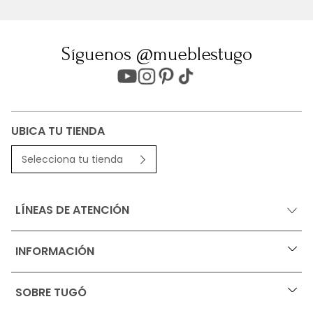
Síguenos @mueblestugo
UBICA TU TIENDA
Selecciona tu tienda
LÍNEAS DE ATENCIÓN
INFORMACIÓN
+
Ofertas vigentes
SOBRE TUGÓ
+
Protección al consumidor (SIC)