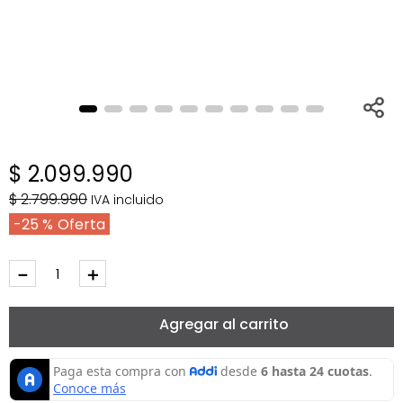
$
2
.
099
.
990
$
2
.
799
.
990
IVA incluido
25 %
－
＋
Agregar al carrito