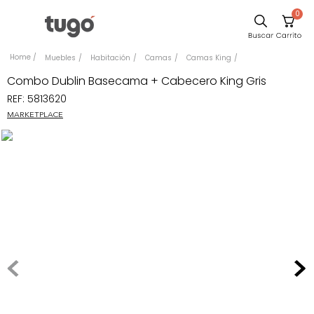
0
Sillas
Muebles
Habitación
Camas
Camas King
Comedor
Combo Dublin Basecama + Cabecero King Gris
REF
:
5813620
Escritorio
MARKETPLACE
Silla
Sofa
Cuadros
Poltrona
Cama
Mesa Centro
Mesa Noche