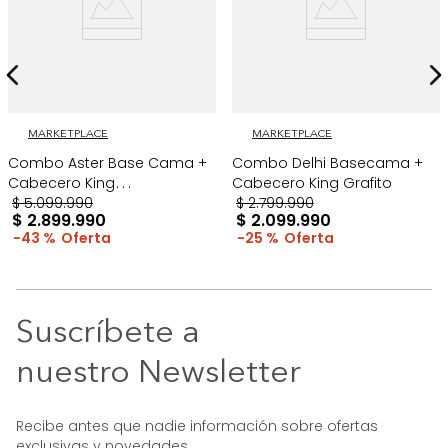
MARKETPLACE
MARKETPLACE
Combo Aster Base Cama +
Combo Delhi Basecama +
Cabecero King
Cabecero King Grafito
Taupe/Madera
$
5
.
099
.
990
$
2
.
799
.
990
$
2
.
899
.
990
$
2
.
099
.
990
43 %
25 %
Suscríbete a
nuestro Newsletter
Recibe antes que nadie información sobre ofertas
exclusivas y novedades.