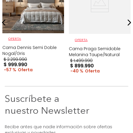
OFERTA
OFERTA
Cama Dennis Semi Doble
Cama Praga Semidoble
Nogal/Gris
Melanina Taupe/Natural
$
2
.
299
.
990
$
1
.
499
.
990
$
999
.
990
$
899
.
990
57 %
40 %
Suscríbete a
nuestro Newsletter
Recibe antes que nadie información sobre ofertas
exclusivas y novedades.