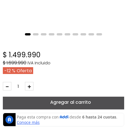
$
1
.
499
.
990
$
1
.
699
.
990
IVA incluido
12 %
－
＋
Agregar al carrito