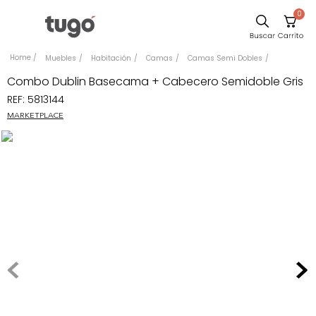
0
Sillas
Muebles
Habitación
Camas
Camas Semi Dobles
Comedor
Combo Dublin Basecama + Cabecero Semidoble Gris
REF
:
5813144
Silla
MARKETPLACE
Escritorio
Sofa
Cuadros
Poltrona
Cama
Mesa Centro
Mesa Noche