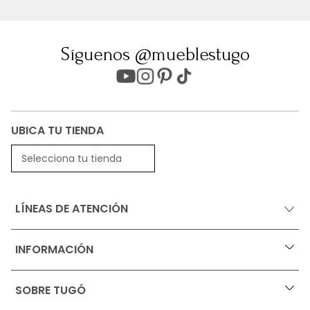
Síguenos @mueblestugo
UBICA TU TIENDA
Selecciona tu tienda
LÍNEAS DE ATENCIÓN
INFORMACIÓN
+
Ofertas vigentes
SOBRE TUGÓ
+
Protección al consumidor (SIC)