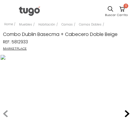
0
Sillas
Muebles
Habitación
Camas
Camas Dobles
Comedor
Combo Dublin Basecma + Cabecero Doble Beige
REF
:
5812933
Escritorio
MARKETPLACE
Silla
Sofa
Cuadros
Poltrona
Cama
Mesa Centro
Mesa Noche