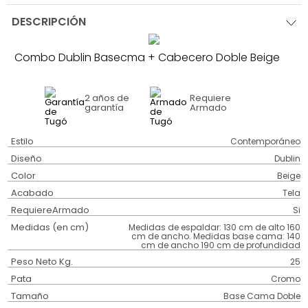
DESCRIPCIÓN
Combo Dublin Basecma + Cabecero Doble Beige
2 años
de
Requiere
garantía
Armado
Estilo
Contemporáneo
Diseño
Dublin
Color
Beige
Acabado
Tela
RequiereArmado
Si
Medidas (en cm)
Medidas de espaldar: 130 cm de alto 160
cm de ancho. Medidas base cama: 140
cm de ancho 190 cm de profundidad
Peso Neto Kg.
25
Pata
Cromo
Tamaño
Base Cama Doble