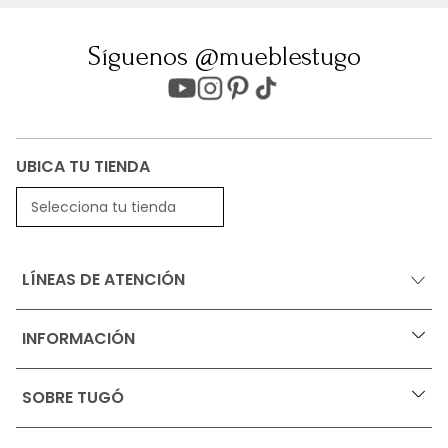
Síguenos @mueblestugo
UBICA TU TIENDA
Selecciona tu tienda
LÍNEAS DE ATENCIÓN
INFORMACIÓN
+
Ofertas vigentes
SOBRE TUGÓ
+
Protección al consumidor (SIC)
Términos, condiciones y restricciones para productos 
en Marketplace.