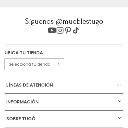
Síguenos @mueblestugo
UBICA TU TIENDA
Selecciona tu tienda
LÍNEAS DE ATENCIÓN
INFORMACIÓN
+
Ofertas vigentes
SOBRE TUGÓ
+
Protección al consumidor (SIC)
Términos, condiciones y restricciones para productos 