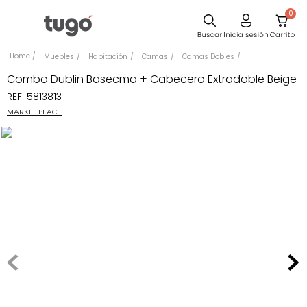
0
Comedor
Muebles
Habitación
Camas
Camas Dobles
Escritorio
Combo Dublin Basecma + Cabecero Extradoble Beige
REF
:
5813813
Sillas
MARKETPLACE
Silla
Sofa
Cuadros
Poltrona
Cama
Mesa Centro
Mesa Noche