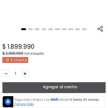
$
1
.
899
.
990
$
2
.
399
.
990
IVA incluido
21 %
－
＋
Agregar al carrito