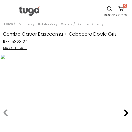
0
Sillas
Muebles
Habitación
Camas
Camas Dobles
Comedor
Combo Gabor Basecama + Cabecero Doble Gris
REF
:
5823124
Escritorio
MARKETPLACE
Silla
Sofa
Cuadros
Poltrona
Cama
Mesa Centro
Mesa Noche