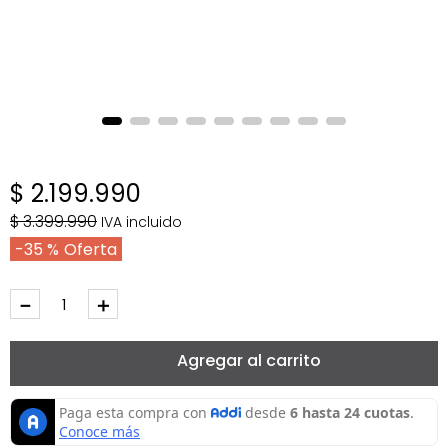
$
2
.
199
.
990
$
3
.
399
.
990
IVA incluido
35 %
－
＋
Agregar al carrito