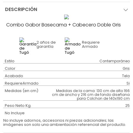
DESCRIPCIÓN
Combo Gabor Basecama + Cabecero Doble Gris
2 años
de
Requiere
garantía
Armado
Estilo
Contemporáneo
Color
Gris
Acabado
Tela
RequiereArmado
Si
Medidas (en cm)
Medidas de la cama: 130 cm de alto 166
cm de ancho y 216 cm de fondo diseñana
para Colchon de 140x190 cm
Peso Neto Kg.
25
No Incluye
No incluye adornos, accesorios ni piezas adicionales; las
imágenes son solo una ambientación referencial del producto.