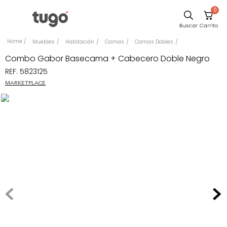
0
Sillas
Muebles
Habitación
Camas
Camas Dobles
Comedor
Combo Gabor Basecama + Cabecero Doble Negro
REF
:
5823125
Escritorio
MARKETPLACE
Silla
Sofa
Cuadros
Poltrona
Cama
Mesa Centro
Mesa Noche