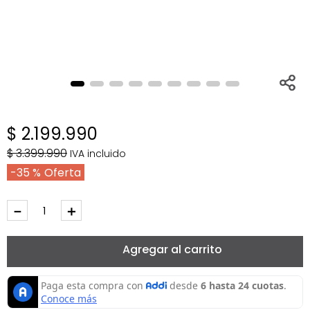
$
2
.
199
.
990
$
3
.
399
.
990
IVA incluido
35 %
－
＋
Agregar al carrito