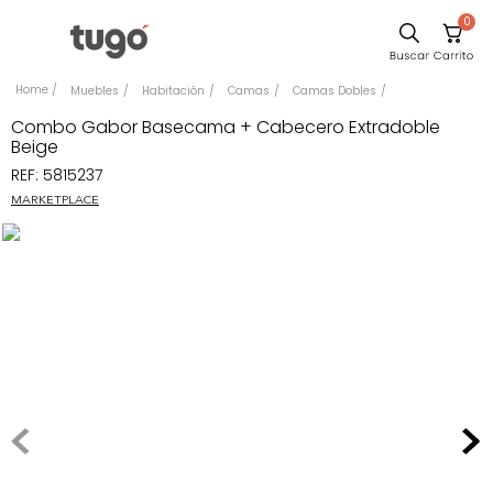
0
Sillas
Muebles
Habitación
Camas
Camas Dobles
Comedor
Combo Gabor Basecama + Cabecero Extradoble
Beige
Silla
REF
:
5815237
Escritorio
MARKETPLACE
Sofa
Cuadros
Poltrona
Cama
Mesa Centro
Mesa Noche