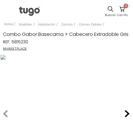
0
Sillas
Muebles
Habitación
Camas
Camas Dobles
Comedor
Combo Gabor Basecama + Cabecero Extradoble Gris
REF
:
5815230
Escritorio
MARKETPLACE
Silla
Sofa
Cuadros
Poltrona
Cama
Mesa Centro
Mesa Noche