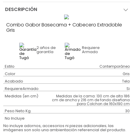
DESCRIPCIÓN
Combo Gabor Basecama + Cabecero Extradoble
Gris
2 años
de
Requiere
garantía
Armado
Estilo
Contemporáneo
Color
Gris
Acabado
Tela
RequiereArmado
Si
Medidas (en cm)
Medidas de la cama: 130 cm de alto 186
cm de ancho y 216 cm de fondo diseñana
para Colchon de 160x190 cm
Peso Neto Kg.
30
No Incluye
No incluye adornos, accesorios ni piezas adicionales; las
imágenes son solo una ambientación referencial del producto.