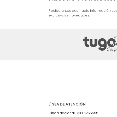
ma + Colchón King
Combo Aster Base Cama +
Cabecero King Taupe/Madera
$
5
.
099
.
990
$
2
.
899
.
990
43 %
Suscríbete a
nuestro Newslet
Recibe antes que nadie informac
exclusivas y novedades.