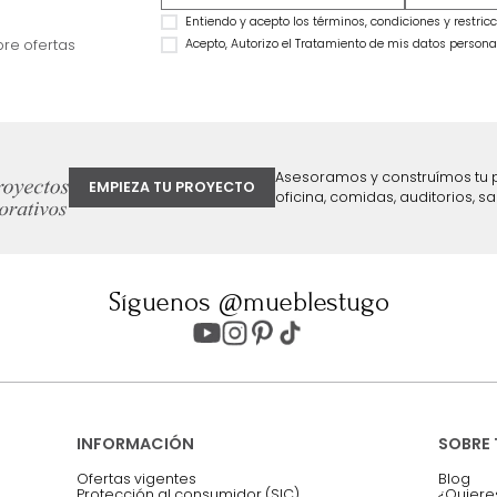
Combo Delhi Basecama + Cabecero
Combo Monaco Ba
King Grafito
Cabecero King Gris
$
2
.
799
.
990
$
3
.
999
.
990
$
2
.
099
.
990
$
2
.
299
.
990
25 %
43 %
ter
Entiendo y acepto los términos, cond
Acepto, Autorizo el Tratamiento de 
ión sobre ofertas
Asesoramos y co
EMPIEZA TU PROYECTO
oficina, comidas,