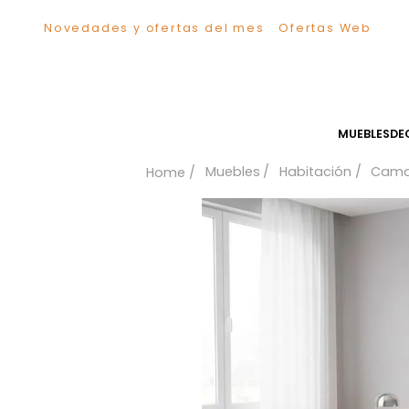
Novedades y ofertas del mes
Ofertas We
TÉRMINOS MÁS BUSCADOS
1
.
Sillas
2
.
Comedor
3
.
Escritorio
MUEB
4
.
Silla
Muebles
Habitación
5
.
Sofa
6
.
Cuadros
7
.
Poltrona
8
.
Cama
9
.
Mesa Centro
10
.
Mesa Noche