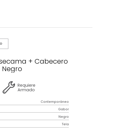
s De Cuidado
bor Basecama + Cabecero
King Negro
2 años
de
Requiere
garantía
Armado