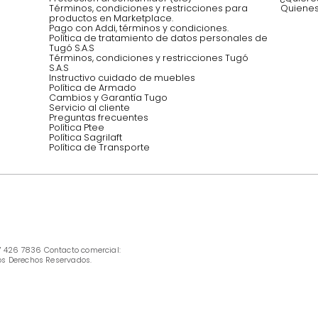
Síguenos @mueblestugo
INFORMACIÓN
Ofertas vigentes
Protección al consumidor (SIC)
Términos, condiciones y restricciones para 
productos en Marketplace.
Pago con Addi, términos y condiciones.
Política de tratamiento de datos personales 
Tugó S.A.S
Términos, condiciones y restricciones Tugó 
S.A.S
Instructivo cuidado de muebles
Política de Armado