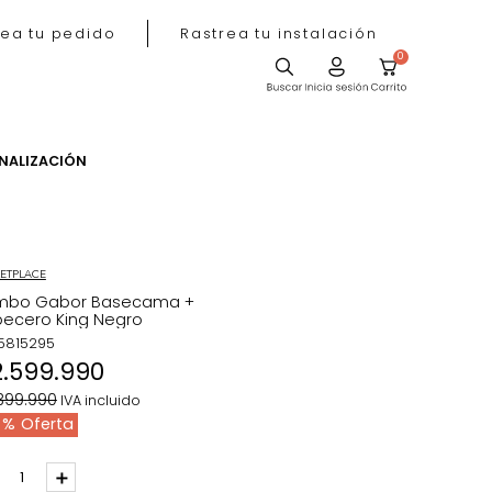
Rastrea tu pedido
Rastrea tu instala
ACIÓN
PERSONALIZACIÓN
MARKETPLACE
Combo Gabor Basecama +
Cabecero King Negro
REF
:
5815295
$
2
.
599
.
990
$
4
.
399
.
990
IVA incluido
41 %