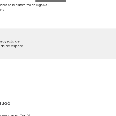
secama +
Combo Fiora Cama + Colchón King
Taupe/Madera
$
6
.
299
.
990
$
3
.
399
.
990
46 %
iciones y restricciones en la plataforma de Tugó S.A.S.
mis datos personales.
nstruímos tu proyecto de:
 auditorios, salas de espera.