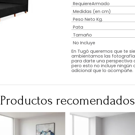
Estilo
Diseño
Color
Acabado
RequiereArmad
Medidas (en c
Peso Neto Kg.
Pata
Tamaño
No Incluye
En Tugó queremo
ambientamos las
para darte una 
pero esto no inc
adicional que l