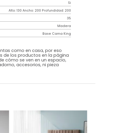
Contemporáneo
Gabor
Negro
Tela
o
Si
m)
Alto: 130 Ancho: 200 Profundidad: 200
35
Madera
Base Cama King
s que te sientas como en casa, por eso
 fotografías de los productos en la página
perspectiva de cómo se ven en un espacio,
luye ningún adorno, accesorios, ni pieza
o acompañe.