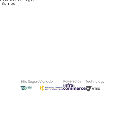
SOBRE TUGÓ
Blog
¿Quieres vender en Tugó?
Quienes Somos
de 