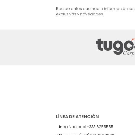
e Marc Nogal
Cama Dennis Semi Doble Nogal/Gris
$
2
.
299
.
990
$
999
.
990
57 %
Suscríbete a
nuestro Newslet
Recibe antes que nadie informac
exclusivas y novedades.