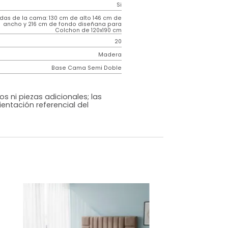
Contemporáneo
Gabor
Gris Oscuro
Tela
o
Si
m)
Medidas de la cama: 130 cm de alto 146 cm de
ancho y 216 cm de fondo diseñana para
Colchon de 120x190 cm
20
Madera
Base Cama Semi Doble
os, accesorios ni piezas adicionales; las
lo una ambientación referencial del