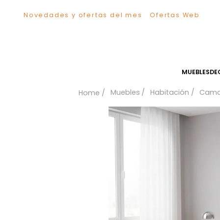
Novedades y ofertas del mes
Ofertas We
TÉRMINOS MÁS BUSCADOS
1
.
Sillas
2
.
Comedor
3
.
Escritorio
MUEB
4
.
Silla
Muebles
Habitación
5
.
Sofa
6
.
Cuadros
7
.
Poltrona
8
.
Cama
9
.
Mesa Centro
10
.
Mesa Noche