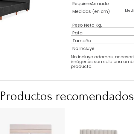
Estilo
Diseño
Color
Acabado
RequiereArmad
Medidas (en c
Peso Neto Kg.
Pata
Tamaño
No Incluye
No incluye adorn
imágenes son so
producto.