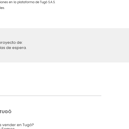
ble Taupe
Combo Fiora Cama + Colchón
SemiDoble Taupe/Madera
$
4
.
299
.
990
$
2
.
499
.
990
42 %
iciones y restricciones en la plataforma de Tugó S.A.S.
mis datos personales.
nstruímos tu proyecto de:
 auditorios, salas de espera.