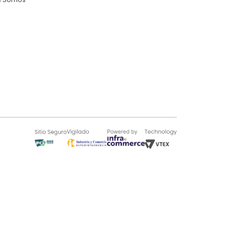
SOBRE TUGÓ
Blog
¿Quieres vender en Tugó?
Quienes Somos
de 