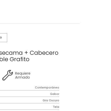
s De Cuidado
bor Basecama + Cabecero
Semidoble Grafito
2 años
de
Requiere
garantía
Armado