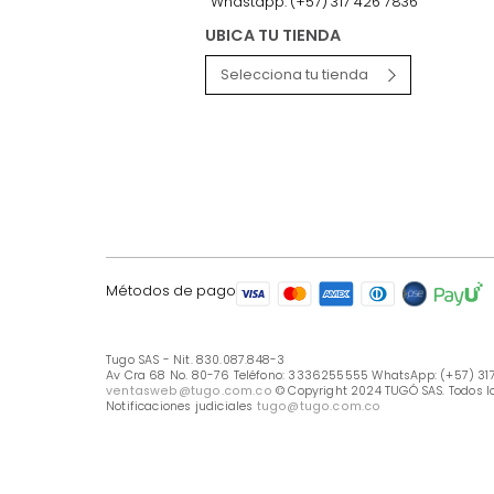
LÍNEA DE ATENCIÓN
Línea Nacional -333 6255555
Whastapp: (+57) 317 426 7836
UBICA TU TIENDA
Selecciona tu tienda