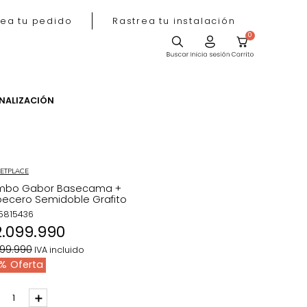
Rastrea tu pedido
Rastrea tu instala
ACIÓN
PERSONALIZACIÓN
MARKETPLACE
Combo Gabor Basecama +
Cabecero Semidoble Grafito
REF
:
5815436
$
2
.
099
.
990
$
2
.
199
.
990
IVA incluido
5 %