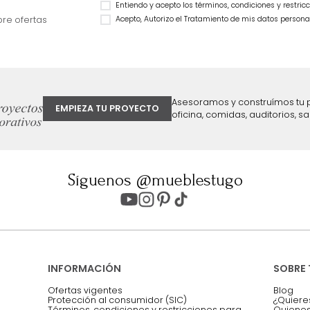
Cama Praga Semidoble Melanina
Cama Bony Semido
Taupe/Natural
$
2
.
799
.
990
$
1
.
899
.
990
$
1
.
499
.
990
32 %
$
899
.
990
40 %
ter
Entiendo y acepto los términos, cond
Acepto, Autorizo el Tratamiento de 
ión sobre ofertas
Asesoramos y co
EMPIEZA TU PROYECTO
oficina, comidas,