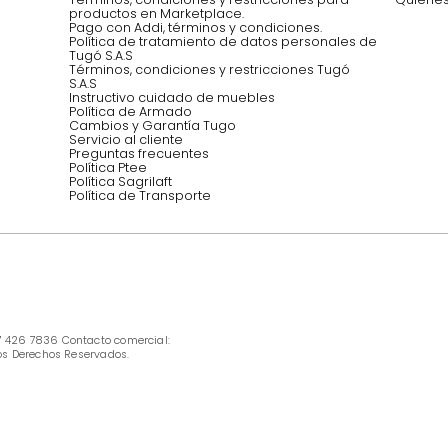
Síguenos @mueblestugo
INFORMACIÓN
Ofertas vigentes
Protección al consumidor (SIC)
Términos, condiciones y restricciones para 
productos en Marketplace.
Pago con Addi, términos y condiciones.
Política de tratamiento de datos personales 
Tugó S.A.S
Términos, condiciones y restricciones Tugó 
S.A.S
Instructivo cuidado de muebles
Política de Armado
Cambios y Garantía Tugo 