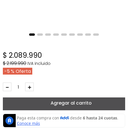
$
2
.
089
.
990
$
2
.
199
.
990
IVA incluido
5 %
－
＋
Agregar al carrito