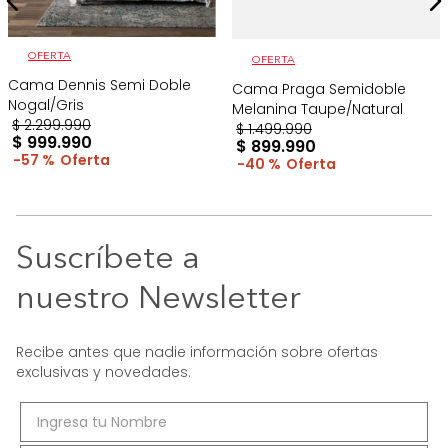
OFERTA
OFERTA
Cama Dennis Semi Doble
Cama Praga Semidoble
Nogal/Gris
Melanina Taupe/Natural
$
2
.
299
.
990
$
1
.
499
.
990
$
999
.
990
$
899
.
990
57 %
40 %
Suscríbete a
nuestro Newsletter
Recibe antes que nadie información sobre ofertas
exclusivas y novedades.