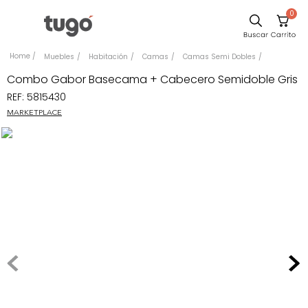
0
Comedor
Muebles
Habitación
Camas
Camas Semi Dobles
Escritorio
Combo Gabor Basecama + Cabecero Semidoble Gris
REF
:
5815430
Sillas
MARKETPLACE
Silla
Cuadros
Sofa
Poltrona
Cama
Mesa Centro
Mesa Noche