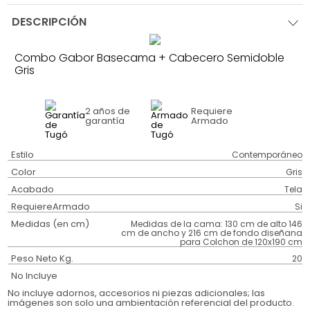
DESCRIPCIÓN
Combo Gabor Basecama + Cabecero Semidoble
Gris
2 años
de
Requiere
garantía
Armado
Estilo
Contemporáneo
Color
Gris
Acabado
Tela
RequiereArmado
Si
Medidas (en cm)
Medidas de la cama: 130 cm de alto 146
cm de ancho y 216 cm de fondo diseñana
para Colchon de 120x190 cm
Peso Neto Kg.
20
No Incluye
No incluye adornos, accesorios ni piezas adicionales; las
imágenes son solo una ambientación referencial del producto.