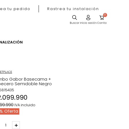
Rastrea tu pedido
Rastrea tu instala
ACIÓN
PERSONALIZACIÓN
MARKETPLACE
Combo Gabor Basecama +
Cabecero Semidoble Negro
REF
:
5815435
$
2
.
099
.
990
$
2
.
199
.
990
IVA incluido
5 %