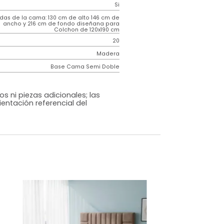
Contemporáneo
Gabor
Negro
Tela
o
Si
m)
Medidas de la cama: 130 cm de alto 146 cm de
ancho y 216 cm de fondo diseñana para
Colchon de 120x190 cm
20
Madera
Base Cama Semi Doble
os, accesorios ni piezas adicionales; las
lo una ambientación referencial del