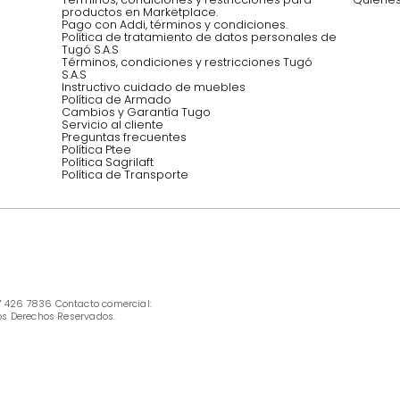
Síguenos @mueblestugo
INFORMACIÓN
Ofertas vigentes
Protección al consumidor (SIC)
Términos, condiciones y restricciones para 
productos en Marketplace.
Pago con Addi, términos y condiciones.
Política de tratamiento de datos personales 
Tugó S.A.S
Términos, condiciones y restricciones Tugó 
S.A.S
Instructivo cuidado de muebles
Política de Armado
Cambios y Garantía Tugo 