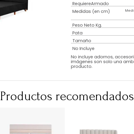
Estilo
Diseño
Color
Acabado
RequiereArmad
Medidas (en c
Peso Neto Kg.
Pata
Tamaño
No Incluye
No incluye adorn
imágenes son so
producto.