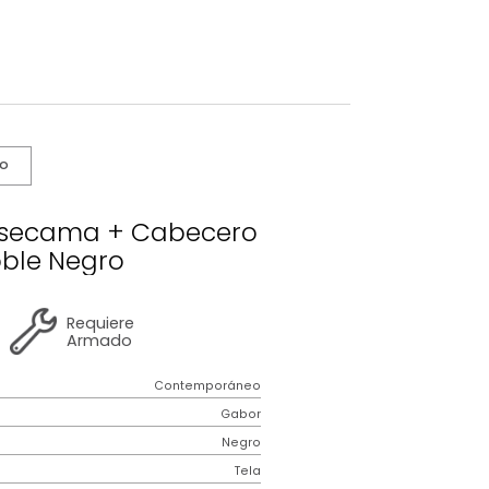
s De Cuidado
bor Basecama + Cabecero
Semidoble Negro
2 años
de
Requiere
garantía
Armado