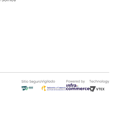
SOBRE TUGÓ
Blog
¿Quieres vender en Tugó?
Quienes Somos
de 