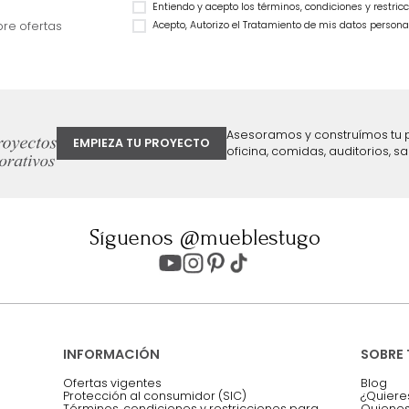
Cama Praga Semidoble Melanina
Cama Bony Semido
Taupe/Natural
$
2
.
799
.
990
$
1
.
899
.
990
$
1
.
499
.
990
32 %
$
899
.
990
40 %
ter
Entiendo y acepto los términos, cond
Acepto, Autorizo el Tratamiento de 
ión sobre ofertas
Asesoramos y co
EMPIEZA TU PROYECTO
oficina, comidas,