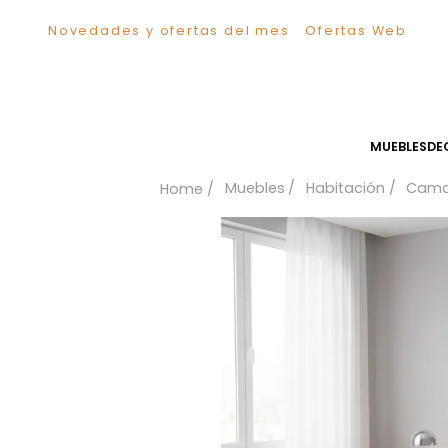
Novedades y ofertas del mes
Ofertas We
TÉRMINOS MÁS BUSCADOS
1
.
Sillas
2
.
Comedor
3
.
Silla
MUEB
4
.
Escritorio
Muebles
Habitación
5
.
Sofa
6
.
Cuadros
7
.
Poltrona
8
.
Cama
9
.
Mesa Centro
10
.
Mesa Noche