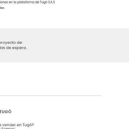
ble Taupe
Combo Fiora Cama + Colchón
SemiDoble Taupe/Madera
$
4
.
299
.
990
$
2
.
499
.
990
42 %
iciones y restricciones en la plataforma de Tugó S.A.S.
mis datos personales.
nstruímos tu proyecto de:
 auditorios, salas de espera.