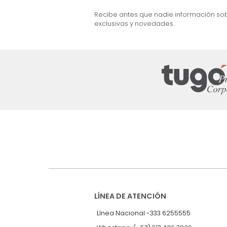
e Marc Nogal
Cama Dennis Semi Doble Nogal/Gris
$
2
.
299
.
990
$
999
.
990
57 %
Suscríbete a
nuestro Newslet
Recibe antes que nadie informac
exclusivas y novedades.