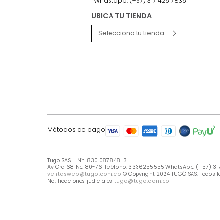
LÍNEA DE ATENCIÓN
Línea Nacional -333 6255555
Whastapp: (+57) 317 426 7836
UBICA TU TIENDA
Selecciona tu tienda