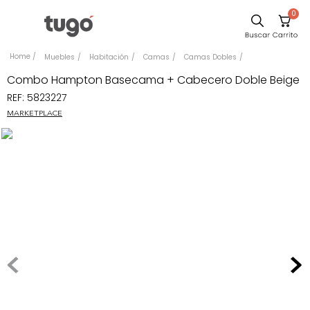
0
Sillas
Muebles
Habitación
Camas
Camas Dobles
Comedor
Combo Hampton Basecama + Cabecero Doble Beige
REF
:
5823227
Escritorio
MARKETPLACE
Silla
Sofa
Cuadros
Poltrona
Cama
Mesa Centro
Mesa Noche