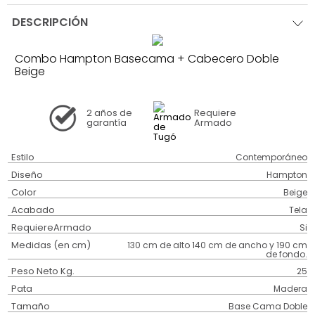
DESCRIPCIÓN
Combo Hampton Basecama + Cabecero Doble
Beige
2 años
de
Requiere
garantía
Armado
Estilo
Contemporáneo
Diseño
Hampton
Color
Beige
Acabado
Tela
RequiereArmado
Si
Medidas (en cm)
130 cm de alto 140 cm de ancho y 190 cm
de fondo.
Peso Neto Kg.
25
Pata
Madera
Tamaño
Base Cama Doble