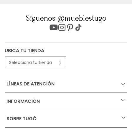
Síguenos @mueblestugo
UBICA TU TIENDA
Selecciona tu tienda
LÍNEAS DE ATENCIÓN
INFORMACIÓN
+
Ofertas vigentes
SOBRE TUGÓ
+
Protección al consumidor (SIC)
Términos, condiciones y restricciones para productos 