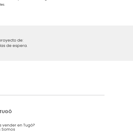
Gris/Cromo
$
4
.
699
.
990
$
2
.
699
.
990
43 %
iciones y restricciones en la plataforma de Tugó S.A.S.
mis datos personales.
nstruímos tu proyecto de:
 auditorios, salas de espera.