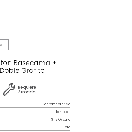
s De Cuidado
 Hampton Basecama +
becero Doble Grafito
2 años
de
Requiere
garantía
Armado