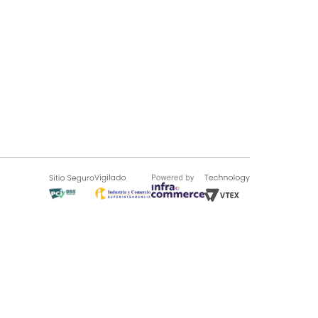
SOBRE TUGÓ
Blog
¿Quieres vender en Tugó?
Quienes Somos
de 