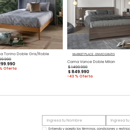
Productos recomen
Cama Torino Doble Gris/Roble
MARKET PLACE - ENVIO
$
3
.
199
.
990
Cama Vance Doble
$
1
.
299
.
990