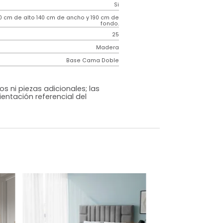
Contemporáneo
Hampton
Gris Oscuro
Tela
o
Si
m)
130 cm de alto 140 cm de ancho y 190 cm de
fondo.
25
Madera
Base Cama Doble
os, accesorios ni piezas adicionales; las
lo una ambientación referencial del