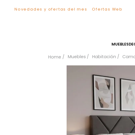
Novedades y ofertas del mes
Ofertas We
TÉRMINOS MÁS BUSCADOS
1
.
Sillas
2
.
Comedor
3
.
Silla
MUEB
4
.
Escritorio
Muebles
Habitación
5
.
Sofa
6
.
Cuadros
7
.
Poltrona
8
.
Cama
9
.
Mesa Centro
10
.
Mesa Noche