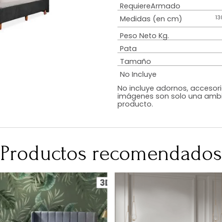
Estilo
Diseño
Color
Acabado
RequiereArmad
Medidas (en c
Peso Neto Kg.
Pata
Tamaño
No Incluye
No incluye adorn
imágenes son so
producto.