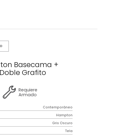
s De Cuidado
 Hampton Basecama +
becero Doble Grafito
2 años
de
Requiere
garantía
Armado