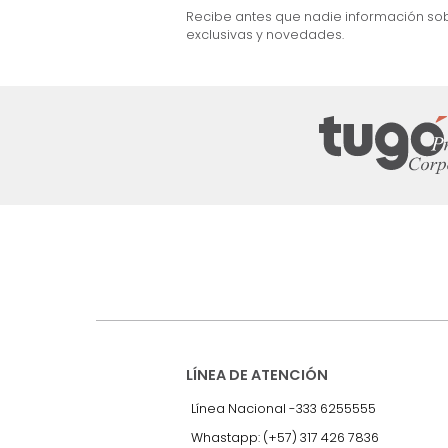
 Beige
Natural
$
1
.
999
.
990
$
1
.
199
.
990
40 %
Suscríbete a
nuestro Newslet
Recibe antes que nadie informac
exclusivas y novedades.