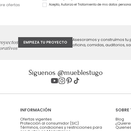
$
1
.
499
.
990
59 %
$
849
.
990
43 %
ter
Entiendo y acepto los términos, cond
Acepto, Autorizo el Tratamiento de 
ión sobre ofertas
Asesoramos y co
EMPIEZA TU PROYECTO
oficina, comidas,