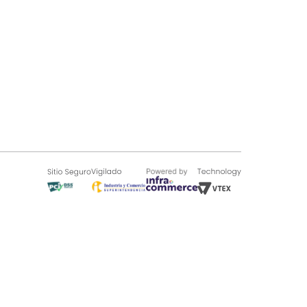
SOBRE TUGÓ
Blog
¿Quieres vender en Tugó?
Quienes Somos
de 