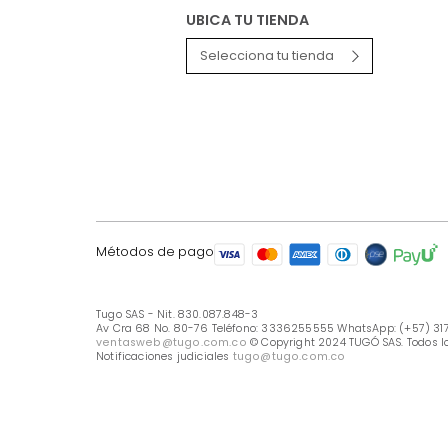
LÍNEA DE ATENCIÓN
Línea Nacional -333 6255555
Whastapp: (+57) 317 426 7836
UBICA TU TIENDA
Selecciona tu tienda