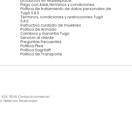
Síguenos @mueblestugo
INFORMACIÓN
Ofertas vigentes
Protección al consumidor (SIC)
Términos, condiciones y restricciones para 
productos en Marketplace.
Pago con Addi, términos y condiciones.
Política de tratamiento de datos personales 
Tugó S.A.S
Términos, condiciones y restricciones Tugó 
S.A.S
Instructivo cuidado de muebles
Política de Armado
Cambios y Garantía Tugo 
Servicio al cliente