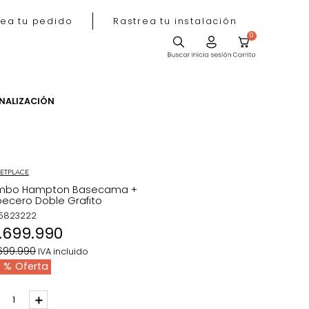
Rastrea tu pedido
Rastrea tu instala
ACIÓN
PERSONALIZACIÓN
MARKETPLACE
Combo Hampton Basecama +
Cabecero Doble Grafito
REF
:
5823222
$
1
.
699
.
990
$
2
.
699
.
990
IVA incluido
37 %