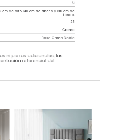
Contemporáneo
Hampton
Gris Oscuro
Tela
o
Si
m)
130 cm de alto 140 cm de ancho y 190 cm de
fondo.
25
Cromo
Base Cama Doble
os, accesorios ni piezas adicionales; las
lo una ambientación referencial del