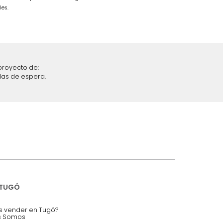
Gris/Cromo
$
4
.
699
.
990
$
2
.
699
.
990
43 %
iciones y restricciones en la plataforma de Tugó S.A.S.
mis datos personales.
nstruímos tu proyecto de:
 auditorios, salas de espera.