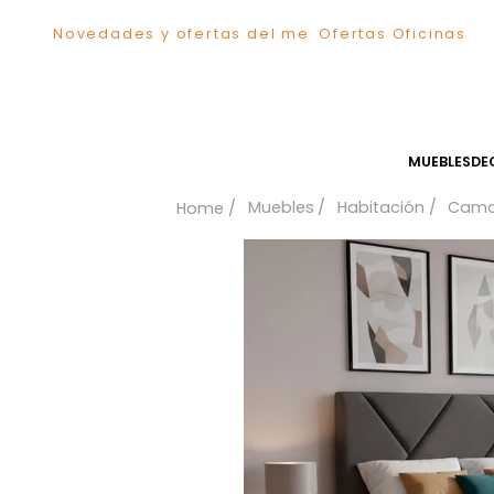
Novedades y ofertas del mes
Ofertas Ofici
TÉRMINOS MÁS BUSCADOS
1
.
Comedor
2
.
Sillas
3
.
Escritorio
MUEB
4
.
Silla
Muebles
Habitación
5
.
Sofa
6
.
Poltrona
7
.
Cuadros
8
.
Cama
9
.
Mesa Centro
10
.
Mesa Noche