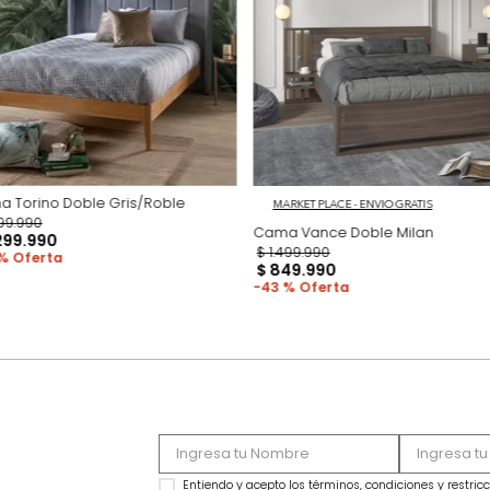
Productos recomen
Cama Torino Doble Gris/Roble
MARKET PLACE - ENVIO
$
3
.
199
.
990
Cama Vance Doble
$
1
.
299
.
990