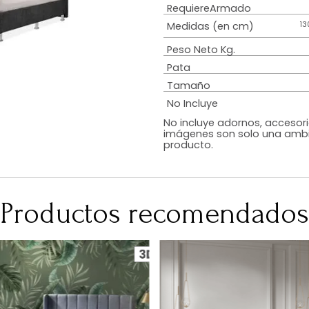
Estilo
Diseño
Color
Acabado
RequiereArmad
Medidas (en c
Peso Neto Kg.
Pata
Tamaño
No Incluye
No incluye adorn
imágenes son so
producto.