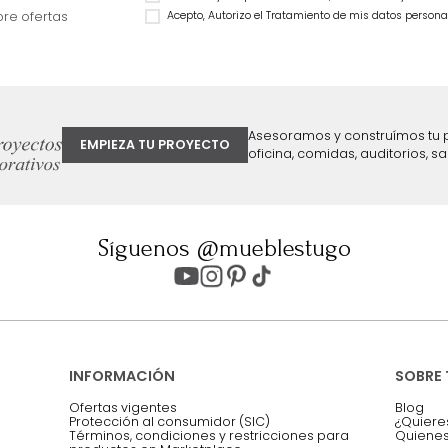
Natural
59 %
$
1
.
999
.
990
$
1
.
199
.
990
40 %
ter
Entiendo y acepto los términos, cond
Acepto, Autorizo el Tratamiento de 
ión sobre ofertas
Asesoramos y co
EMPIEZA TU PROYECTO
oficina, comidas,