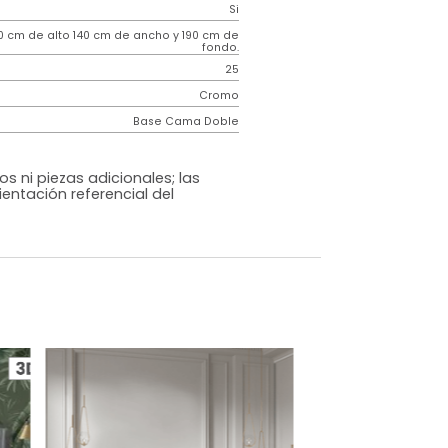
Contemporáneo
Hampton
Negro
Tela
o
Si
m)
130 cm de alto 140 cm de ancho y 190 cm de
fondo.
25
Cromo
Base Cama Doble
os, accesorios ni piezas adicionales; las
lo una ambientación referencial del