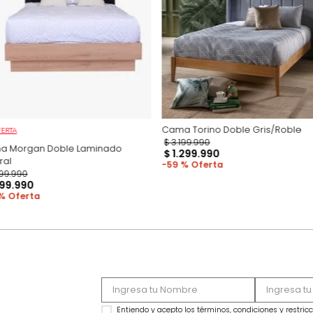
Productos recomen
Cama Torino Doble
OFERTA
$
3
.
199
.
990
Cama Morgan Doble Laminado
$
1
.
299
.
990