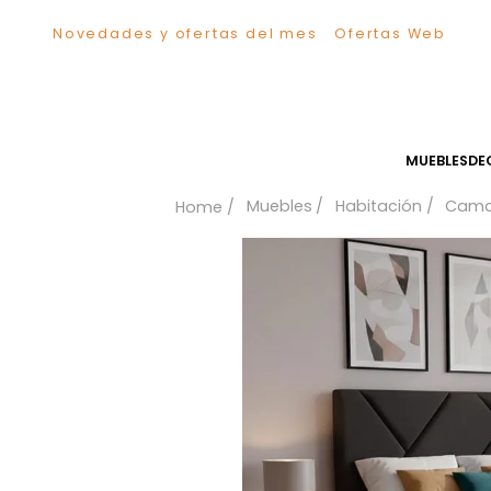
Novedades y ofertas del mes
Ofertas We
TÉRMINOS MÁS BUSCADOS
1
.
Sillas
2
.
Comedor
3
.
Escritorio
MUEB
4
.
Silla
Muebles
Habitación
5
.
Sofa
6
.
Cuadros
7
.
Poltrona
8
.
Cama
9
.
Mesa Centro
10
.
Mesa Noche