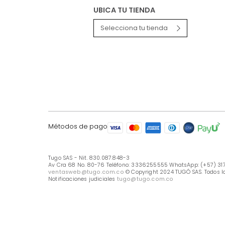
LÍNEA DE ATENCIÓN
Línea Nacional -333 6255555
Whastapp: (+57) 317 426 7836
UBICA TU TIENDA
Selecciona tu tienda