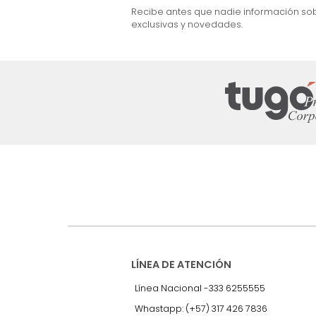
$
2
.
499
.
990
$
1
.
599
.
990
36 %
Suscríbete a
nuestro Newslet
Recibe antes que nadie informac
exclusivas y novedades.