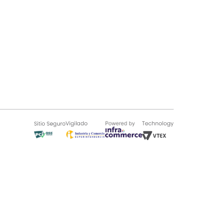
SOBRE TUGÓ
Blog
¿Quieres vender en Tugó?
Quienes Somos
de 