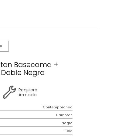
s De Cuidado
 Hampton Basecama +
becero Doble Negro
2 años
de
Requiere
garantía
Armado