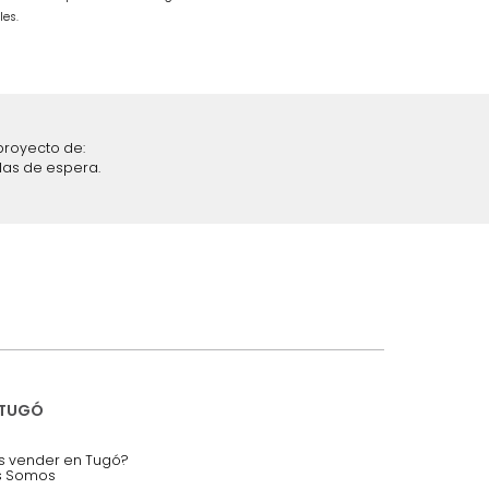
$
1
.
499
.
990
$
849
.
990
43 %
iciones y restricciones en la plataforma de Tugó S.A.S.
mis datos personales.
nstruímos tu proyecto de:
 auditorios, salas de espera.