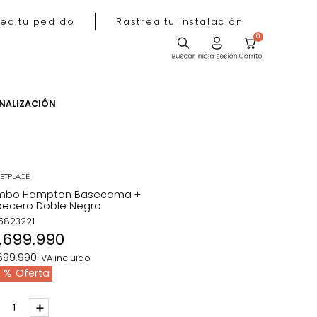
Rastrea tu pedido
Rastrea tu instala
ACIÓN
PERSONALIZACIÓN
MARKETPLACE
Combo Hampton Basecama +
Cabecero Doble Negro
REF
:
5823221
$
1
.
699
.
990
$
2
.
699
.
990
IVA incluido
37 %