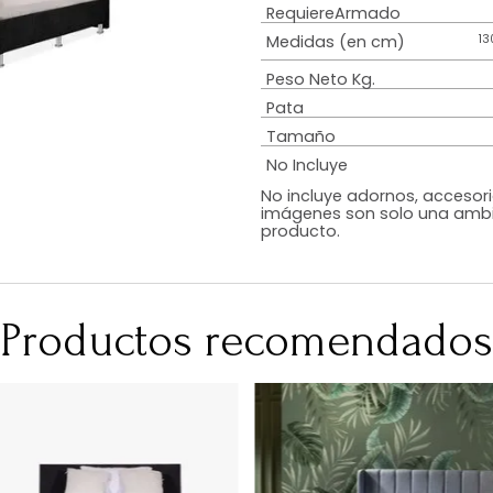
Estilo
Diseño
Color
Acabado
RequiereArmad
Medidas (en c
Peso Neto Kg.
Pata
Tamaño
No Incluye
No incluye adorn
imágenes son so
producto.