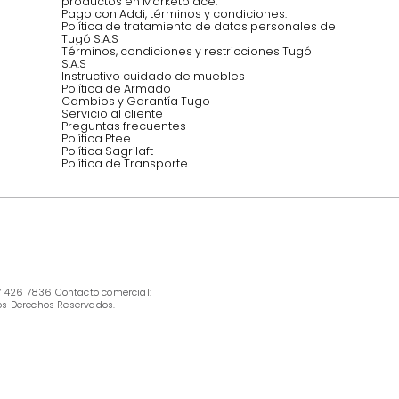
Síguenos @mueblestugo
INFORMACIÓN
Ofertas vigentes
Protección al consumidor (SIC)
Términos, condiciones y restricciones para 
productos en Marketplace.
Pago con Addi, términos y condiciones.
Política de tratamiento de datos personales 
Tugó S.A.S
Términos, condiciones y restricciones Tugó 
S.A.S
Instructivo cuidado de muebles
Política de Armado
Cambios y Garantía Tugo 
Servicio al cliente