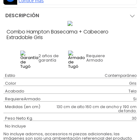
DESCRIPCIÓN
Combo Hampton Basecama + Cabecero
Extradoble Gris
2 años
de
Requiere
garantía
Armado
Estilo
Contemporáneo
Color
Gris
Acabado
Tela
RequiereArmado
Si
Medidas (en cm)
130 cm de alto 160 cm de ancho y 190 cm
de fondo.
Peso Neto Kg.
30
No Incluye
No incluye adornos, accesorios ni piezas adicionales; las
imágenes son solo una ambientación referencial del producto.