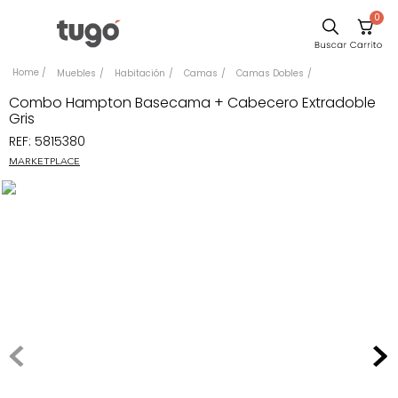
0
Comedor
Muebles
Habitación
Camas
Camas Dobles
Escritorio
Combo Hampton Basecama + Cabecero Extradoble
Gris
Sillas
REF
:
5815380
Silla
MARKETPLACE
Sofa
Cuadros
Poltrona
Cama
Mesa Centro
Mesa Noche