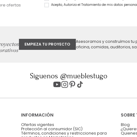
Natural
59 %
$
1
.
999
.
990
$
1
.
199
.
990
40 %
ter
Entiendo y acepto los términos, cond
Acepto, Autorizo el Tratamiento de 
ión sobre ofertas
Asesoramos y co
EMPIEZA TU PROYECTO
oficina, comidas,