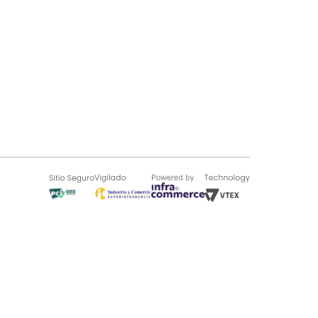
SOBRE TUGÓ
Blog
¿Quieres vender en Tugó?
Quienes Somos
de 