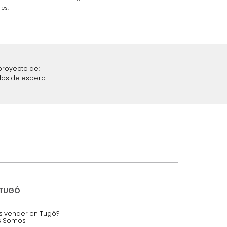
$
1
.
499
.
990
$
849
.
990
43 %
iciones y restricciones en la plataforma de Tugó S.A.S.
mis datos personales.
nstruímos tu proyecto de:
 auditorios, salas de espera.