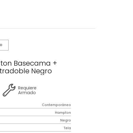
s De Cuidado
 Hampton Basecama +
cero Extradoble Negro
2 años
de
Requiere
garantía
Armado