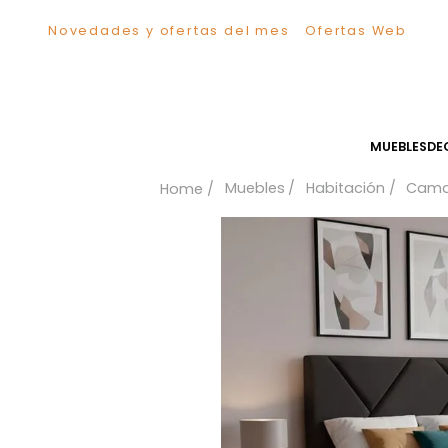
Novedades y ofertas del mes
Ofertas We
TÉRMINOS MÁS BUSCADOS
1
.
Sillas
2
.
Comedor
3
.
Escritorio
MUEB
4
.
Silla
Muebles
Habitación
5
.
Sofa
6
.
Cuadros
7
.
Poltrona
8
.
Cama
9
.
Mesa Centro
10
.
Mesa Noche