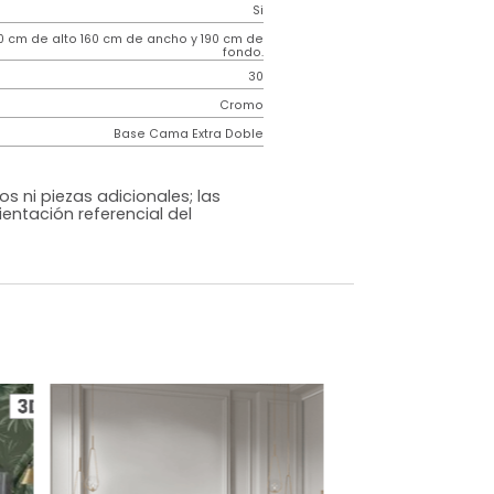
Contemporáneo
Hampton
Negro
Tela
o
Si
m)
130 cm de alto 160 cm de ancho y 190 cm de
fondo.
30
Cromo
Base Cama Extra Doble
os, accesorios ni piezas adicionales; las
lo una ambientación referencial del