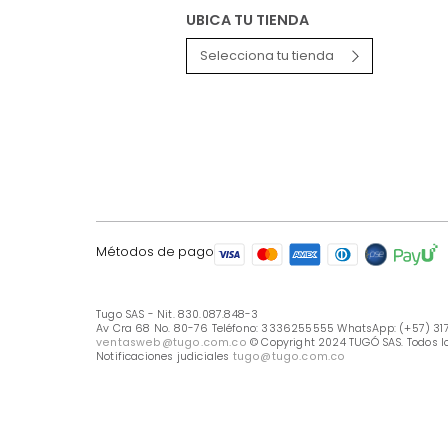
LÍNEA DE ATENCIÓN
Línea Nacional -333 6255555
Whastapp: (+57) 317 426 7836
UBICA TU TIENDA
Selecciona tu tienda