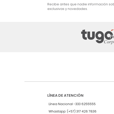
$
2
.
499
.
990
$
1
.
599
.
990
36 %
Suscríbete a
nuestro Newslet
Recibe antes que nadie informac
exclusivas y novedades.