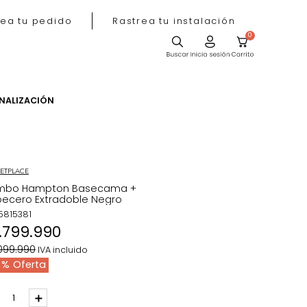
Rastrea tu pedido
Rastrea tu instala
ACIÓN
PERSONALIZACIÓN
MARKETPLACE
Combo Hampton Basecama +
Cabecero Extradoble Negro
REF
:
5815381
$
1
.
799
.
990
$
2
.
099
.
990
IVA incluido
14 %