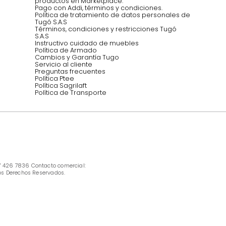
Síguenos @mueblestugo
INFORMACIÓN
Ofertas vigentes
Protección al consumidor (SIC)
Términos, condiciones y restricciones para 
productos en Marketplace.
Pago con Addi, términos y condiciones.
Política de tratamiento de datos personales 
Tugó S.A.S
Términos, condiciones y restricciones Tugó 
S.A.S
Instructivo cuidado de muebles
Política de Armado
Cambios y Garantía Tugo 
Servicio al cliente