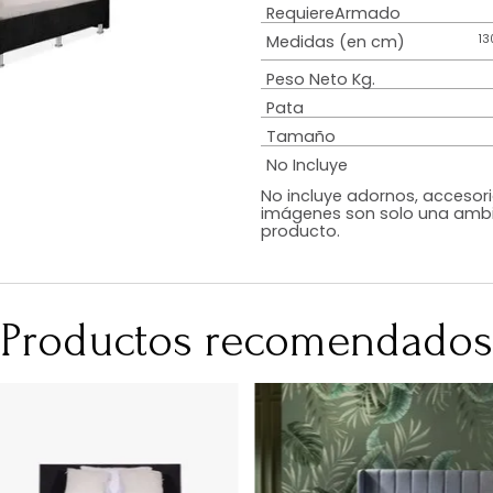
Estilo
Diseño
Color
Acabado
RequiereArmad
Medidas (en c
Peso Neto Kg.
Pata
Tamaño
No Incluye
No incluye adorn
imágenes son so
producto.