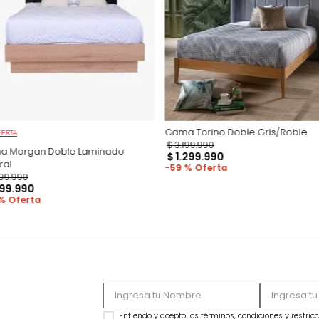
Productos recomen
Cama Torino Doble
OFERTA
$
3
.
199
.
990
Cama Morgan Doble Laminado
$
1
.
299
.
990